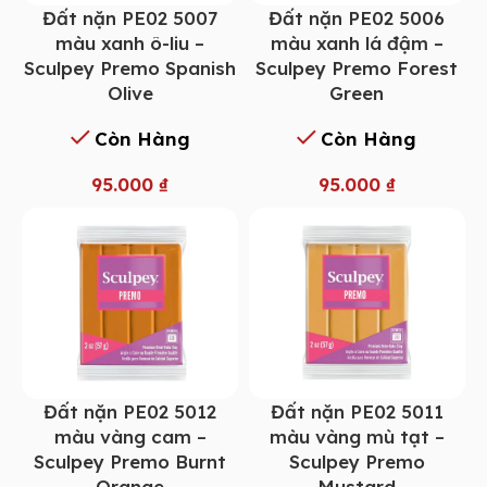
Đất nặn PE02 5007
Đất nặn PE02 5006
màu xanh ô-liu –
màu xanh lá đậm –
Sculpey Premo Spanish
Sculpey Premo Forest
Olive
Green
Còn Hàng
Còn Hàng
95.000
₫
95.000
₫
Đất nặn PE02 5012
Đất nặn PE02 5011
màu vàng cam –
màu vàng mù tạt –
Sculpey Premo Burnt
Sculpey Premo
Orange
Mustard