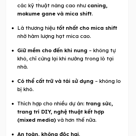
các kỹ thuật nâng cao như
caning,
mokume gane và mica shift
.
Là thương hiệu
tốt nhất cho mica shift
nhờ hàm lượng hạt mica cao.
Giữ mềm cho đến khi nung
– không tự
khô, chỉ cứng lại khi nướng trong lò tại
nhà.
Có thể cất trữ và tái sử dụng
– không lo
bị khô.
Thích hợp cho nhiều dự án:
trang sức,
trang trí DIY, nghệ thuật kết hợp
(mixed media)
và hơn thế nữa.
An toàn, không độc hại
.