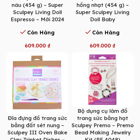
nâu (454 g) – Super
hồng nhạt (454 g) –
Sculpey Living Doll
Super Sculpey Living
Espresso – Mới 2024
Doll Baby
Còn Hàng
Còn Hàng
609.000
₫
609.000
₫
Bộ dụng cụ làm đồ
Đĩa đựng đồ trang sức
trang sức bằng hạt
bằng đất sét nung –
Sculpey Premo – Premo
Sculpey III Oven Bake
Bead Making Jewelry
Clay Trinket Dishes –
Kit (PE 4048)