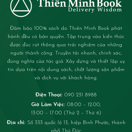
Đảm bảo 100% sách do Thiên Minh Book phát
hành đều có bản quyền. Tập trung vào kiến thức
được đúc rút thông qua trải nghiệm của những
người thành công. Truyền tải nhanh, chính xác,
đúng nghĩa của tác giả. Xây dựng và thiết lập uy
tín dựa trên nội dung sách, chất lượng sản phẩm
và dịch vụ với khách hàng.
Điện Thoại:
090 231 8988
Giờ Làm Việc:
08:00 – 12:00,
13:00 – 17:00 (Thứ 2 – Thứ 6)
Địa chỉ:
Số 333 quốc lộ 13, hiệp Bình Phước, thành
phố Thủ Đức