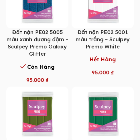
Đất nặn PE02 5005
Đất nặn PE02 5001
màu xanh dương đậm –
màu trắng – Sculpey
Sculpey Premo Galaxy
Premo White
Glitter
Hết Hàng
Còn Hàng
95.000
₫
95.000
₫