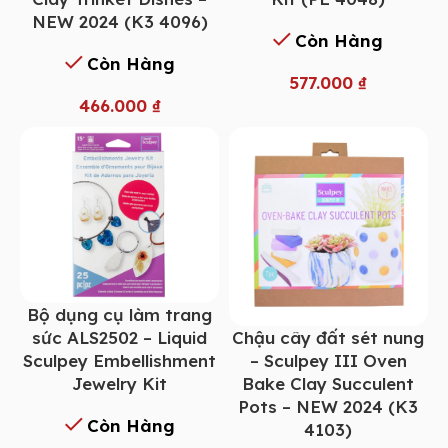
NEW 2024 (K3 4096)
Còn Hàng
Còn Hàng
577.000
₫
466.000
₫
Bộ dụng cụ làm trang
Chậu cây đất sét nung
sức ALS2502 – Liquid
– Sculpey III Oven
Sculpey Embellishment
Bake Clay Succulent
Jewelry Kit
Pots – NEW 2024 (K3
Còn Hàng
4103)