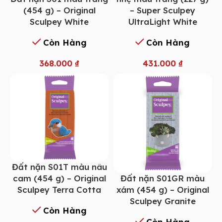
(454 g) – Original
– Super Sculpey
Sculpey White
UltraLight White
Còn Hàng
Còn Hàng
368.000
₫
431.000
₫
Đất nặn S01T màu nâu
Đất nặn S01GR màu
cam (454 g) – Original
xám (454 g) – Original
Sculpey Terra Cotta
Sculpey Granite
Còn Hàng
Còn Hàng