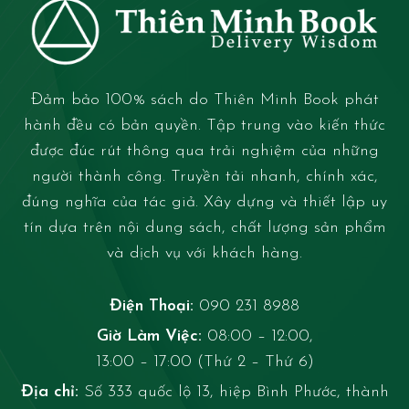
Đảm bảo 100% sách do Thiên Minh Book phát
hành đều có bản quyền. Tập trung vào kiến thức
được đúc rút thông qua trải nghiệm của những
người thành công. Truyền tải nhanh, chính xác,
đúng nghĩa của tác giả. Xây dựng và thiết lập uy
tín dựa trên nội dung sách, chất lượng sản phẩm
và dịch vụ với khách hàng.
Điện Thoại:
090 231 8988
Giờ Làm Việc:
08:00 – 12:00,
13:00 – 17:00 (Thứ 2 – Thứ 6)
Địa chỉ:
Số 333 quốc lộ 13, hiệp Bình Phước, thành