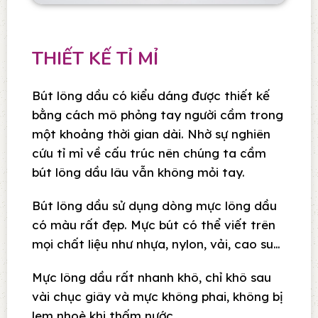
THIẾT KẾ TỈ MỈ
Bút lông dầu có kiểu dáng được thiết kế
bằng cách mô phỏng tay người cầm trong
một khoảng thời gian dài. Nhờ sự nghiên
cứu tỉ mỉ về cấu trúc nên chúng ta cầm
bút lông dầu lâu vẫn không mỏi tay.
Bút lông dầu sử dụng dòng mực lông dầu
có màu rất đẹp. Mực bút có thể viết trên
mọi chất liệu như nhựa, nylon, vải, cao su…
Mực lông dầu rất nhanh khô, chỉ khô sau
vài chục giây và mực không phai, không bị
lem nhoè khi thấm nước.