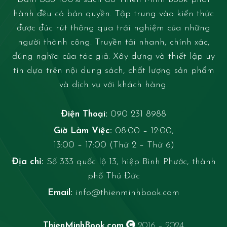
hành đều có bản quyền. Tập trung vào kiến thức
được đúc rút thông qua trải nghiệm của những
người thành công. Truyền tải nhanh, chính xác,
đúng nghĩa của tác giả. Xây dựng và thiết lập uy
tín dựa trên nội dung sách, chất lượng sản phẩm
và dịch vụ với khách hàng.
Điện Thoại:
090 231 8988
Giờ Làm Việc:
08:00 – 12:00,
13:00 – 17:00 (Thứ 2 – Thứ 6)
Địa chỉ:
Số 333 quốc lộ 13, hiệp Bình Phước, thành
phố Thủ Đức
Email:
info@thienminhbook.com
ThienMinhBook.com
2016 – 2024