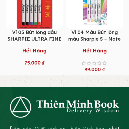
Vỉ 05 Bút lông dầu
Vỉ 04 Màu Bút lông
SHARPIE ULTRA FINE
màu Sharpie S – Note
Hết Hàng
Hết Hàng
75.000
₫
99.000
₫
Đảm bảo 100% sách do Thiên Minh Book phát