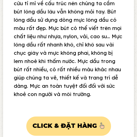
cứu tỉ mỉ về cấu trúc nên chúng ta cầm
bút lông dầu lâu vẫn không mỏi tay. Bút
lông dầu sử dụng dòng mực lông dầu có
màu rất đẹp. Mực bút có thể viết trên mọi
chất liệu như nhựa, nylon, vải, cao su… Mực
lông dầu rất nhanh khô, chỉ khô sau vài
chục giây và mực không phai, không bị
lem nhoè khi thấm nước. Mực dầu trong
bút rất nhiều, có rất nhiều màu khác nhau
giúp chúng ta vẽ, thiết kế và trang trí dễ
dàng. Mực an toàn tuyệt đối đối với sức
khoẻ con người và môi trường.
CLICK & ĐẶT HÀNG