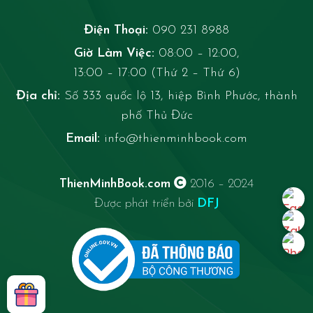
Điện Thoại:
090 231 8988
Giờ Làm Việc:
08:00 – 12:00,
13:00 – 17:00 (Thứ 2 – Thứ 6)
Địa chỉ:
Số 333 quốc lộ 13, hiệp Bình Phước, thành
phố Thủ Đức
Email:
info@thienminhbook.com
ThienMinhBook.com
2016 – 2024
Được phát triển bởi
DFJ