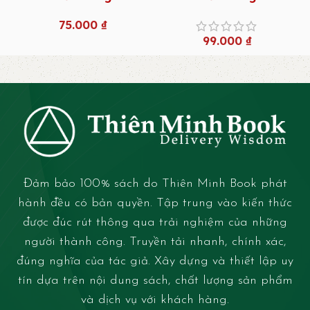
75.000
₫
99.000
₫
Đảm bảo 100% sách do Thiên Minh Book phát
hành đều có bản quyền. Tập trung vào kiến thức
được đúc rút thông qua trải nghiệm của những
người thành công. Truyền tải nhanh, chính xác,
đúng nghĩa của tác giả. Xây dựng và thiết lập uy
tín dựa trên nội dung sách, chất lượng sản phẩm
và dịch vụ với khách hàng.