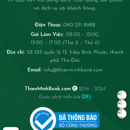
tín dựa trên nội dung sách, chất lượng sản phẩm
và dịch vụ với khách hàng.
Điện Thoại:
090 231 8988
Giờ Làm Việc:
08:00 – 12:00,
13:00 – 17:00 (Thứ 2 – Thứ 6)
Địa chỉ:
Số 333 quốc lộ 13, hiệp Bình Phước, thành
phố Thủ Đức
Email:
info@thienminhbook.com
ThienMinhBook.com
2016 – 2024
Được phát triển bởi
DFJ