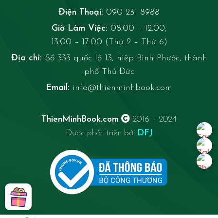
Điện Thoại:
090 231 8988
Giờ Làm Việc:
08:00 – 12:00,
13:00 – 17:00 (Thứ 2 – Thứ 6)
Địa chỉ:
Số 333 quốc lộ 13, hiệp Bình Phước, thành
phố Thủ Đức
Email:
info@thienminhbook.com
ThienMinhBook.com
2016 – 2024
Được phát triển bởi
DFJ