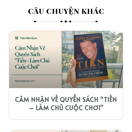
CÂU CHUYỆN KHÁC​
CẢM NHẬN VỀ QUYỂN SÁCH “TIỀN
– LÀM CHỦ CUỘC CHƠI”