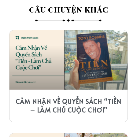
CÂU CHUYỆN KHÁC​
CẢM NHẬN VỀ QUYỂN SÁCH “TIỀN
– LÀM CHỦ CUỘC CHƠI”