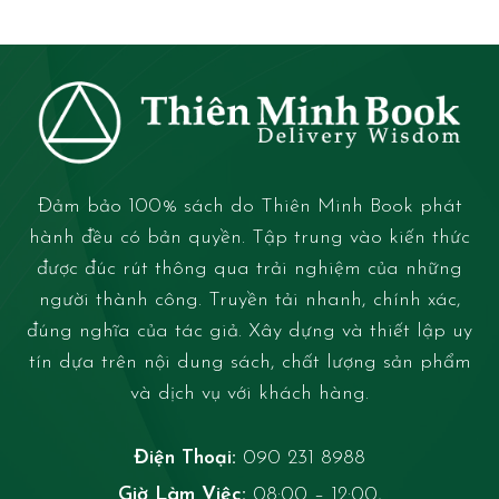
Đảm bảo 100% sách do Thiên Minh Book phát
hành đều có bản quyền. Tập trung vào kiến thức
được đúc rút thông qua trải nghiệm của những
người thành công. Truyền tải nhanh, chính xác,
đúng nghĩa của tác giả. Xây dựng và thiết lập uy
tín dựa trên nội dung sách, chất lượng sản phẩm
và dịch vụ với khách hàng.
Điện Thoại:
090 231 8988
Giờ Làm Việc:
08:00 – 12:00,