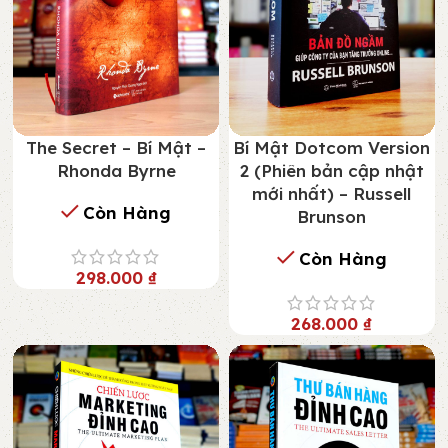
The Secret – Bí Mật –
Bí Mật Dotcom Version
Rhonda Byrne
2 (Phiên bản cập nhật
mới nhất) – Russell
Còn Hàng
Brunson
Còn Hàng
298.000
₫
268.000
₫