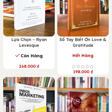
Lựa Chọn – Ryan
Sổ Tay Biết Ơn Love &
Levesque
Gratitude
Hết Hàng
Còn Hàng
268.000
₫
198.000
₫