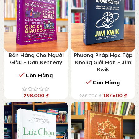
Bán Hàng Cho Người
Phương Pháp Học Tập
Giàu – Dan Kennedy
Không Giới Hạn – Jim
Kwik
Còn Hàng
Còn Hàng
298.000
₫
187.600
₫
268.000
₫