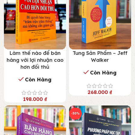
Làm thế nào để bán
Tung Sản Phẩm – Jeff
hàng với lợi nhuận cao
Walker
hơn đối thủ
Còn Hàng
Còn Hàng
268.000
₫
198.000
₫
-30%