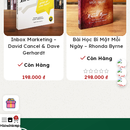
Inbox Marketing –
Bài Học Bí Mật Mỗi
David Cancel & Dave
Ngày – Rhonda Byrne
Gerhardt
Còn Hàng
Còn Hàng
198.000
₫
298.000
₫
0
Menu
Cửa Hàng
Giỏ Hàng