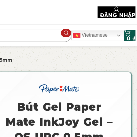
ĐĂNG NHẬP
Vietnamese
0
₫
0.5mm
Bút Gel Paper
Mate InkJoy Gel –
OS UPC 0.5mm