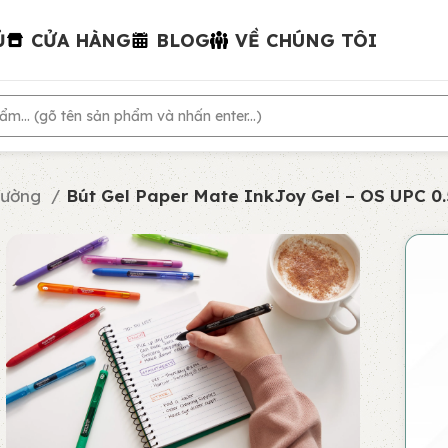
Ủ
CỬA HÀNG
BLOG
VỀ CHÚNG TÔI
hường
Bút Gel Paper Mate InkJoy Gel – OS UPC 