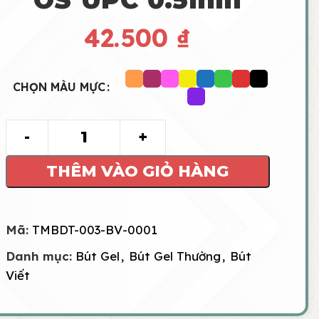
42.500
₫
CHỌN MÀU MỰC
THÊM VÀO GIỎ HÀNG
Mã:
TMBDT-003-BV-0001
Danh mục:
Bút Gel
,
Bút Gel Thường
,
Bút
Viết