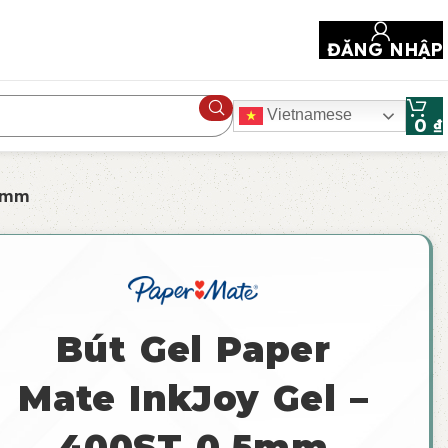
ĐĂNG NHẬP
Vietnamese
0
₫
.5mm
Bút Gel Paper
Mate InkJoy Gel –
400ST 0.5mm