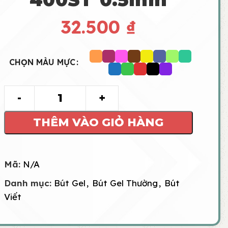
32.500
₫
CHỌN MÀU MỰC
THÊM VÀO GIỎ HÀNG
Mã:
N/A
Danh mục:
Bút Gel
,
Bút Gel Thường
,
Bút
Viết