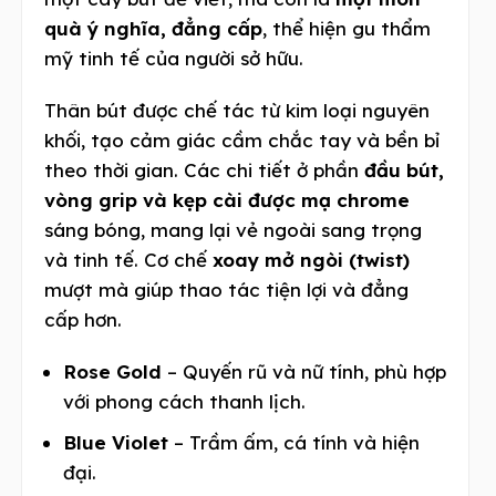
quà ý nghĩa, đẳng cấp
, thể hiện gu thẩm
mỹ tinh tế của người sở hữu.
Thân bút được chế tác từ kim loại nguyên
khối, tạo cảm giác cầm chắc tay và bền bỉ
theo thời gian. Các chi tiết ở phần
đầu bút,
vòng grip và kẹp cài được mạ chrome
sáng bóng, mang lại vẻ ngoài sang trọng
và tinh tế. Cơ chế
xoay mở ngòi (twist)
mượt mà giúp thao tác tiện lợi và đẳng
cấp hơn.
Rose Gold
– Quyến rũ và nữ tính, phù hợp
với phong cách thanh lịch.
Blue Violet
– Trầm ấm, cá tính và hiện
đại.