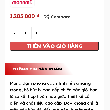
1.285.000
₫
Compare
THÊM VÀO GIỎ HÀNG
THÔNG TIN
SẢN PHẨM
Mang đậm phong cách
tinh tế và sang
trọng
, bộ bút bi cao cấp phiên bản giới hạn
là sự kết hợp hoàn hảo giữa thiết kế cổ
điển và chất liệu cao cấp. Đây không chỉ là
một cây bút để viết, mà còn là
một món