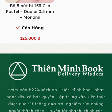
Bộ 5 bút bi 153 Clip
Pastel – Đầu bi 0.5 mm
– Monami
Còn Hàng
125.000
₫
Đảm bảo 100% sách do Thiên Minh Book phát
hành đều có bản quyền. Tập trung vào kiến thức
được đúc rút thông qua trải nghiệm của những
người thành công. Truyền tải nhanh, chính xác,