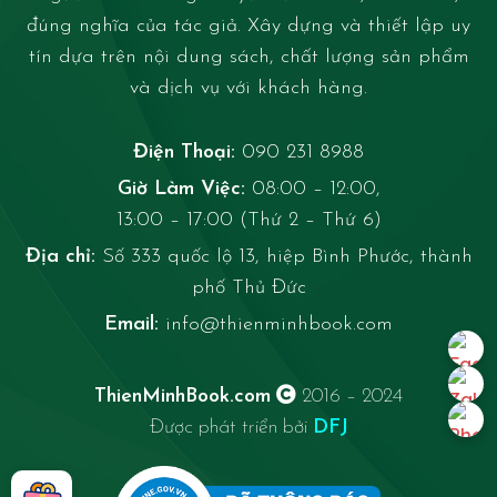
đúng nghĩa của tác giả. Xây dựng và thiết lập uy
tín dựa trên nội dung sách, chất lượng sản phẩm
và dịch vụ với khách hàng.
Điện Thoại:
090 231 8988
Giờ Làm Việc:
08:00 – 12:00,
13:00 – 17:00 (Thứ 2 – Thứ 6)
Địa chỉ:
Số 333 quốc lộ 13, hiệp Bình Phước, thành
phố Thủ Đức
Email:
info@thienminhbook.com
ThienMinhBook.com
2016 – 2024
Được phát triển bởi
DFJ