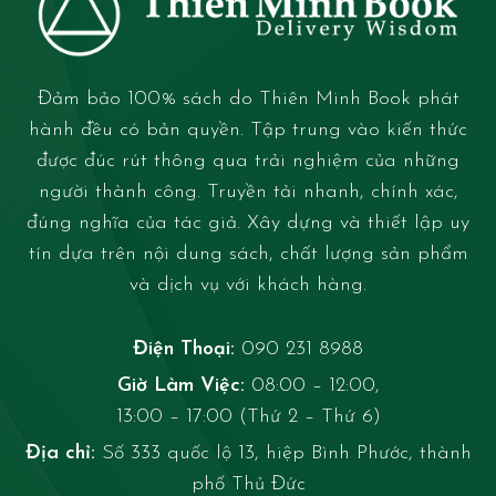
Đảm bảo 100% sách do Thiên Minh Book phát
hành đều có bản quyền. Tập trung vào kiến thức
được đúc rút thông qua trải nghiệm của những
người thành công. Truyền tải nhanh, chính xác,
đúng nghĩa của tác giả. Xây dựng và thiết lập uy
tín dựa trên nội dung sách, chất lượng sản phẩm
và dịch vụ với khách hàng.
Điện Thoại:
090 231 8988
Giờ Làm Việc:
08:00 – 12:00,
13:00 – 17:00 (Thứ 2 – Thứ 6)
Địa chỉ:
Số 333 quốc lộ 13, hiệp Bình Phước, thành
phố Thủ Đức