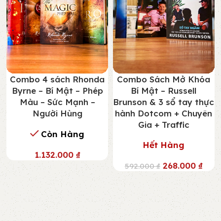
Combo 4 sách Rhonda
Combo Sách Mở Khóa
Byrne – Bí Mật – Phép
Bí Mật – Russell
Màu – Sức Mạnh –
Brunson & 3 sổ tay thực
Người Hùng
hành Dotcom + Chuyên
Gia + Traffic
Còn Hàng
Hết Hàng
1.132.000
₫
268.000
₫
592.000
₫