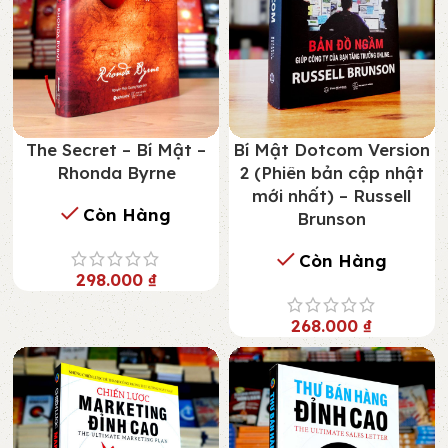
The Secret – Bí Mật –
Bí Mật Dotcom Version
Rhonda Byrne
2 (Phiên bản cập nhật
mới nhất) – Russell
Còn Hàng
Brunson
Còn Hàng
298.000
₫
268.000
₫