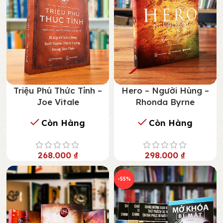
Triệu Phú Thức Tỉnh –
Hero – Người Hùng –
Joe Vitale
Rhonda Byrne
Còn Hàng
Còn Hàng
268.000
₫
298.000
₫
-55%