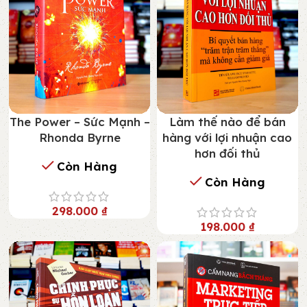
The Power – Sức Mạnh –
Làm thế nào để bán
Rhonda Byrne
hàng với lợi nhuận cao
hơn đối thủ
Còn Hàng
Còn Hàng
298.000
₫
198.000
₫