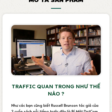
MÔ TẢ SẢN PHẨM
TRAFFIC QUAN TRONG NHƯ THẾ
NÀO ?
Như các bạn cũng biết Russell Brunson tác giả của
2 cuốn sách nổi tiếng trước đây là Bí Mật DotCom