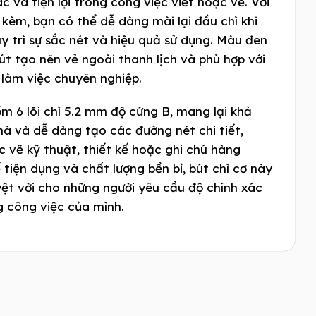
ác và tiện lợi trong công việc viết hoặc vẽ. Với
 kèm, bạn có thể dễ dàng mài lại đầu chì khi
uy trì sự sắc nét và hiệu quả sử dụng. Màu đen
út tạo nên vẻ ngoài thanh lịch và phù hợp với
 làm việc chuyên nghiệp.
 6 lõi chì 5.2 mm độ cứng B, mang lại khả
à và dễ dàng tạo các đường nét chi tiết,
c vẽ kỹ thuật, thiết kế hoặc ghi chú hàng
ế tiện dụng và chất lượng bền bỉ, bút chì cơ này
yệt vời cho những người yêu cầu độ chính xác
g công việc của mình.