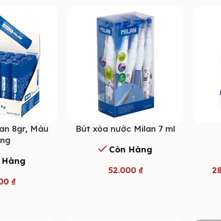
an 8gr, Màu
Bút xóa nước Milan 7 ml
ắng
Còn Hàng
 Hàng
52.000
₫
2
000
₫