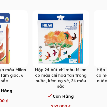
ựa màu Milan
Hộp 24 bút chì màu Milan
Hộp 
 tam giác, 6
có màu chì hòa tan trong
có m
 sắc
nước, kèm cọ vẽ, 24 màu
nước
sắc
 Hàng
Còn Hàng
000
₫
252.000
₫