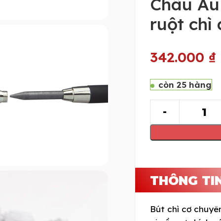
Châu Âu
ruột chì
342.000
₫
còn 25 hàng
THÔNG TI
Bút chì cơ chuyê