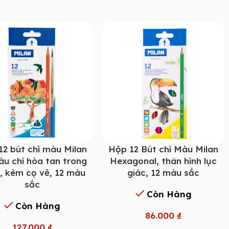
12 bút chì màu Milan
Hộp 12 Bút chì Màu Milan
àu chì hòa tan trong
Hexagonal, thân hình lục
, kèm cọ vẽ, 12 màu
giác, 12 màu sắc
sắc
Còn Hàng
Còn Hàng
86.000
₫
127.000
₫