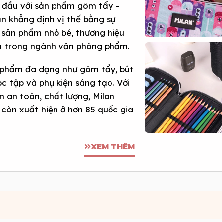
i đầu với sản phẩm gôm tẩy –
ần khẳng định vị thế bằng sự
t sản phẩm nhỏ bé, thương hiệu
ầu trong ngành văn phòng phẩm.
 phẩm đa dạng như gôm tẩy, bút
ọc tập và phụ kiện sáng tạo. Với
ến an toàn, chất lượng, Milan
 còn xuất hiện ở hơn 85 quốc gia
XEM THÊM