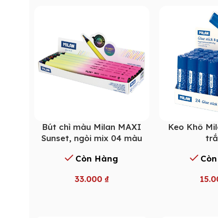
Bút chì màu Milan MAXI
Keo Khô Mil
Sunset, ngòi mix 04 màu
tr
Còn Hàng
Còn
33.000
₫
15.