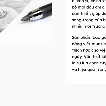
ai cần sự chính x
bộ mài đầu chì đi
cần thiết, giúp d
sang trọng của b
nhiều môi trường
Sản phẩm bao gồm
năng viết mượt m
thích hợp cho việ
ngày. Với thiết k
là sự lựa chọn tu
và hiệu quả tron