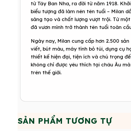
từ Tây Ban Nha, ra đời từ năm 1918. Khở
biểu tượng đã làm nên tên tuổi – Milan d
sáng tạo và chất lượng vượt trội. Từ mộ
đã vươn mình trở thành tên tuổi toàn c
Ngày nay, Milan cung cấp hơn 2.500 sản
viết, bút màu, máy tính bỏ túi, dụng cụ h
thiết kế hiện đại, tiện ích và chú trọng đ
không chỉ được yêu thích tại châu Âu mà
trên thế giới.
SẢN PHẨM TƯƠNG TỰ