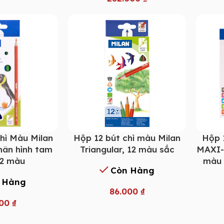
hì Màu Milan
Hộp 12 bút chì màu Milan
Hộp 
Thân hình tam
Triangular, 12 màu sắc
MAXI-H
12 màu
màu 
Còn Hàng
 Hàng
86.000
₫
000
₫