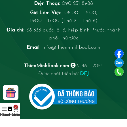
Điện Thoại:
090 231 8988
Giờ Làm Việc:
08:00 – 12:00,
13:00 – 17:00 (Thứ 2 – Thứ 6)
Địa chỉ:
Số 333 quốc lộ 13, hiệp Bình Phước, thành
phố Thủ Đức
Email:
info@thienminhbook.com
ThienMinhBook.com
2016 – 2024
Được phát triển bởi
DFJ
0
Menu
Cửa Hàng
Giỏ Hàng