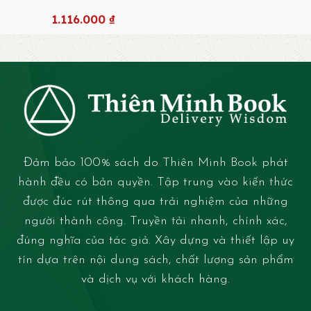
1.116.000
₫
Đảm bảo 100% sách do Thiên Minh Book phát
hành đều có bản quyền. Tập trung vào kiến thức
được đúc rút thông qua trải nghiệm của những
người thành công. Truyền tải nhanh, chính xác,
đúng nghĩa của tác giả. Xây dựng và thiết lập uy
tín dựa trên nội dung sách, chất lượng sản phẩm
và dịch vụ với khách hàng.