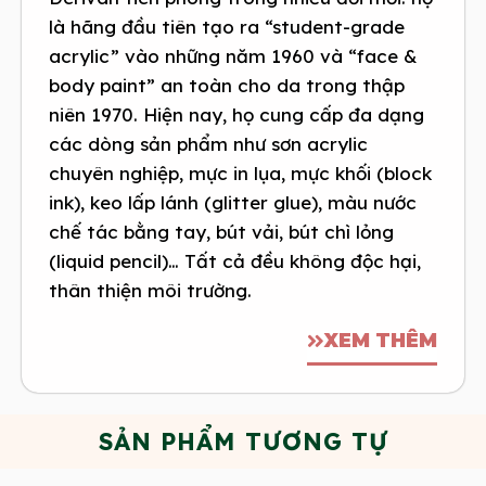
là hãng đầu tiên tạo ra “student-grade
acrylic” vào những năm 1960 và “face &
body paint” an toàn cho da trong thập
niên 1970. Hiện nay, họ cung cấp đa dạng
các dòng sản phẩm như sơn acrylic
chuyên nghiệp, mực in lụa, mực khối (block
ink), keo lấp lánh (glitter glue), màu nước
chế tác bằng tay, bút vải, bút chì lỏng
(liquid pencil)… Tất cả đều không độc hại,
thân thiện môi trường.
XEM THÊM
SẢN PHẨM TƯƠNG TỰ