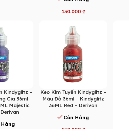
130.000
₫
 Kindyglitz –
Keo Kim Tuyến Kindyglitz –
g Gia 36ml –
Màu Đỏ 36ml – Kindyglitz
6ML Majestic
36ML Red – Derivan
 Derivan
Còn Hàng
 Hàng