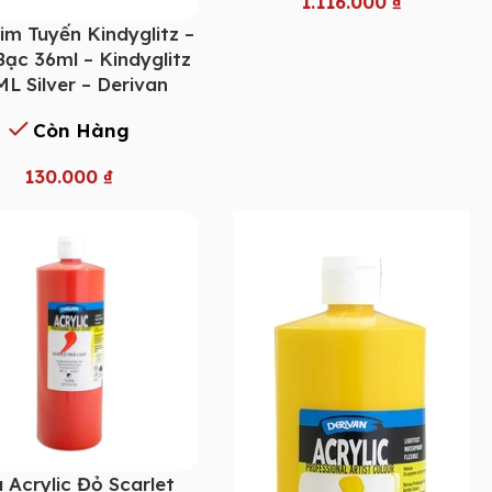
1.116.000
₫
im Tuyến Kindyglitz –
ạc 36ml – Kindyglitz
L Silver – Derivan
Còn Hàng
130.000
₫
 Acrylic Đỏ Scarlet