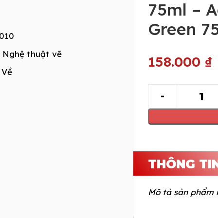
75ml – A
Green 7
010
Nghệ thuật vẽ
158.000
₫
 Về
THÔNG TI
Mô tả sản phẩm 