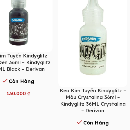
im Tuyến Kindyglitz –
en 36ml – Kindyglitz
L Black – Derivan
Còn Hàng
Keo Kim Tuyến Kindyglitz –
130.000
₫
Màu Crystalina 36ml –
Kindyglitz 36ML Crystalina
– Derivan
Còn Hàng