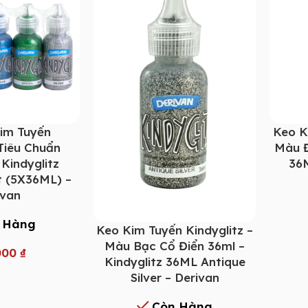
im Tuyến
Keo K
 Tiêu Chuẩn
Màu Đ
 Kindyglitz
36M
t (5X36ML) –
ivan
 Hàng
Keo Kim Tuyến Kindyglitz –
Màu Bạc Cổ Điển 36ml –
000
₫
Kindyglitz 36ML Antique
Silver – Derivan
Còn Hàng