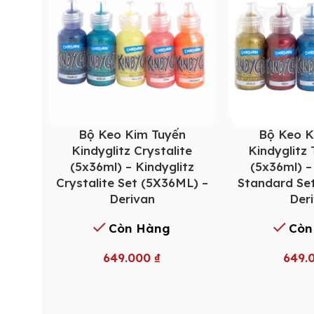
Bộ Keo Kim Tuyến
Bộ Keo K
Kindyglitz Crystalite
Kindyglitz
(5x36ml) – Kindyglitz
(5x36ml) –
Crystalite Set (5X36ML) –
Standard Se
Derivan
Der
Còn Hàng
Còn
649.000
₫
649.