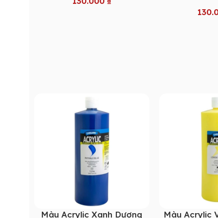
130.000
₫
130.
Màu Acrylic Xanh Dương
Màu Acrylic 