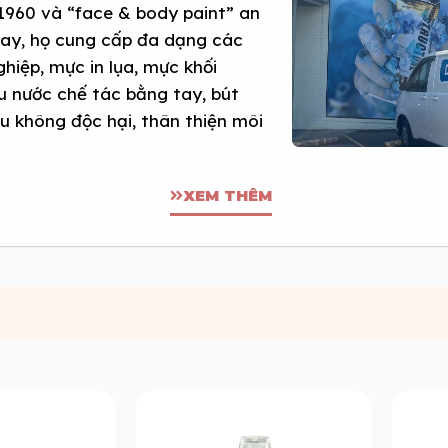
1960 và “face & body paint” an
nay, họ cung cấp đa dạng các
hiệp, mực in lụa, mực khối
màu nước chế tác bằng tay, bút
đều không độc hại, thân thiện môi
XEM THÊM