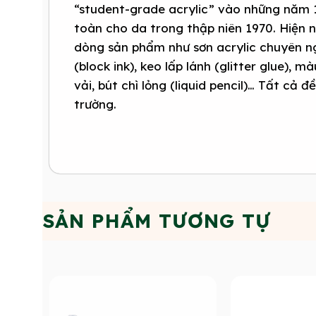
“student-grade acrylic” vào những năm 
toàn cho da trong thập niên 1970. Hiện 
dòng sản phẩm như sơn acrylic chuyên ng
(block ink), keo lấp lánh (glitter glue), 
vải, bút chì lỏng (liquid pencil)… Tất cả 
trường.
SẢN PHẨM TƯƠNG TỰ