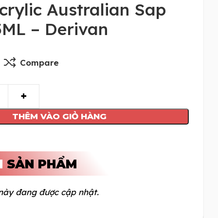
crylic Australian Sap
5ML – Derivan
Compare
THÊM VÀO GIỎ HÀNG
N
SẢN PHẨM
này đang được cập nhật.