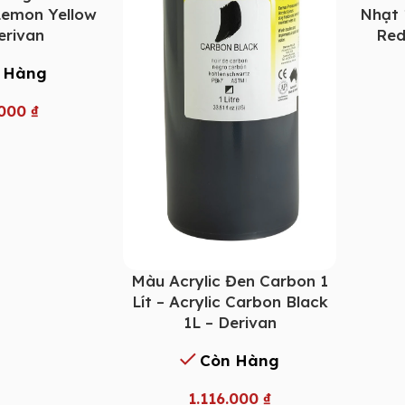
 Lemon Yellow
Nhạt 1
erivan
Red
 Hàng
.000
₫
Màu Acrylic Đen Carbon 1
Lít – Acrylic Carbon Black
1L – Derivan
Còn Hàng
1.116.000
₫