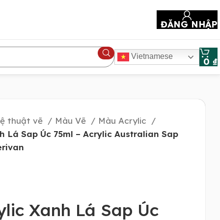
ĐĂNG NHẬP
Vietnamese
0
₫
ệ thuật vẽ
Màu Vẽ
Màu Acrylic
h Lá Sap Úc 75ml – Acrylic Australian Sap
erivan
lic Xanh Lá Sap Úc