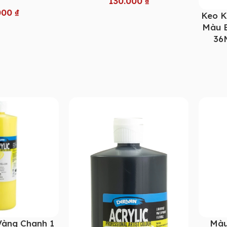
130.000
₫
000
₫
Keo K
Màu B
36M
Vàng Chanh 1
Màu