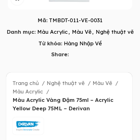
Mã:
TMBDT-011-VE-0031
Danh mục:
Màu Acrylic
,
Màu Vẽ
,
Nghệ thuật vẽ
Từ khóa:
Hàng Nhập Về
Share:
Trang chủ
Nghệ thuật vẽ
Màu Vẽ
Màu Acrylic
Màu Acrylic Vàng Đậm 75ml – Acrylic
Yellow Deep 75ML – Derivan