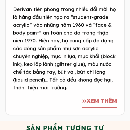
Derivan tiên phong trong nhiều đổi mới: họ
là hãng đầu tiên tạo ra “student-grade
acrylic” vào những năm 1960 và “face &
body paint” an toàn cho da trong thập
niên 1970. Hiện nay, họ cung cấp đa dạng
các dòng sản phẩm như sơn acrylic
chuyên nghiệp, mực in lụa, mực khối (block
ink), keo lấp lánh (glitter glue), màu nước
chế tác bằng tay, bút vải, bút chì lỏng
(liquid pencil)… Tất cả đều không độc hại,
thân thiện môi trường.
XEM THÊM
SẢN PHẨM TƯƠNG TỰ