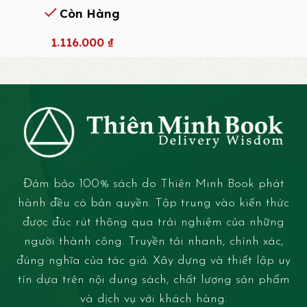
Còn Hàng
1.116.000
₫
Đảm bảo 100% sách do Thiên Minh Book phát
hành đều có bản quyền. Tập trung vào kiến thức
được đúc rút thông qua trải nghiệm của những
người thành công. Truyền tải nhanh, chính xác,
đúng nghĩa của tác giả. Xây dựng và thiết lập uy
tín dựa trên nội dung sách, chất lượng sản phẩm
và dịch vụ với khách hàng.