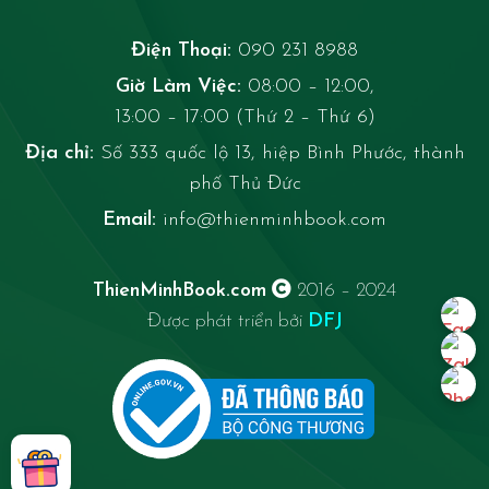
Điện Thoại:
090 231 8988
Giờ Làm Việc:
08:00 – 12:00,
13:00 – 17:00 (Thứ 2 – Thứ 6)
Địa chỉ:
Số 333 quốc lộ 13, hiệp Bình Phước, thành
phố Thủ Đức
Email:
info@thienminhbook.com
ThienMinhBook.com
2016 – 2024
Được phát triển bởi
DFJ