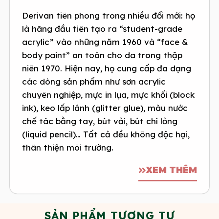
Derivan tiên phong trong nhiều đổi mới: họ
là hãng đầu tiên tạo ra “student-grade
acrylic” vào những năm 1960 và “face &
body paint” an toàn cho da trong thập
niên 1970. Hiện nay, họ cung cấp đa dạng
các dòng sản phẩm như sơn acrylic
chuyên nghiệp, mực in lụa, mực khối (block
ink), keo lấp lánh (glitter glue), màu nước
chế tác bằng tay, bút vải, bút chì lỏng
(liquid pencil)… Tất cả đều không độc hại,
thân thiện môi trường.
XEM THÊM
SẢN PHẨM TƯƠNG TỰ