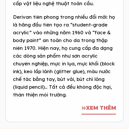
cấp vật liệu nghệ thuật toàn cầu.
Derivan tiên phong trong nhiều đổi mới: họ
là hãng đầu tiên tạo ra “student-grade
acrylic” vào những năm 1960 và “face &
body paint” an toàn cho da trong thập
niên 1970. Hiện nay, họ cung cấp đa dạng
các dòng sản phẩm như sơn acrylic
chuyên nghiệp, mực in lụa, mực khối (block
ink), keo lấp lánh (glitter glue), màu nước
chế tác bằng tay, bút vải, bút chì lỏng
(liquid pencil)… Tất cả đều không độc hại,
thân thiện môi trường.
XEM THÊM