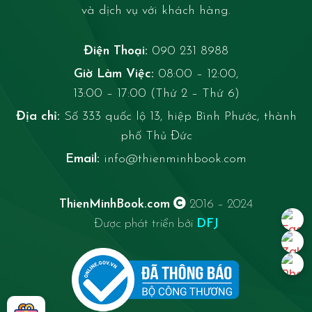
và dịch vụ với khách hàng.
Điện Thoại:
090 231 8988
Giờ Làm Việc:
08:00 – 12:00,
13:00 – 17:00 (Thứ 2 – Thứ 6)
Địa chỉ:
Số 333 quốc lộ 13, hiệp Bình Phước, thành
phố Thủ Đức
Email:
info@thienminhbook.com
ThienMinhBook.com
2016 – 2024
Được phát triển bởi
DFJ