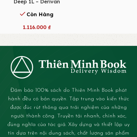
Deep 1L – Derivan
Còn Hàng
1.116.000
₫
Đảm bảo 100% sách do Thiên Minh Book phát
hành đều có bản quyền. Tập trung vào kiến thức
được đúc rút thông qua trải nghiệm của những
người thành công. Truyền tải nhanh, chính xác,
đúng nghĩa của tác giả. Xây dựng và thiết lập uy
tín dựa trên nội dung sách, chất lượng sản phẩm