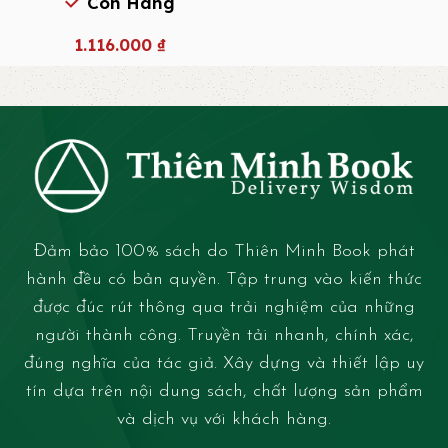
Còn Hàng
1.116.000
₫
Đảm bảo 100% sách do Thiên Minh Book phát
hành đều có bản quyền. Tập trung vào kiến thức
được đúc rút thông qua trải nghiệm của những
người thành công. Truyền tải nhanh, chính xác,
đúng nghĩa của tác giả. Xây dựng và thiết lập uy
tín dựa trên nội dung sách, chất lượng sản phẩm
và dịch vụ với khách hàng.