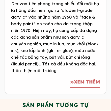
Derivan tiên phong trong nhiều đổi mới: họ
là hãng đầu tiên tạo ra “student-grade
acrylic” vào những năm 1960 và “face &
body paint” an toàn cho da trong thập
niên 1970. Hiện nay, họ cung cấp đa dạng
các dòng sản phẩm như sơn acrylic
chuyên nghiệp, mực in lụa, mực khối (block
ink), keo lấp lánh (glitter glue), màu nước
chế tác bằng tay, bút vải, bút chì lỏng
(liquid pencil)… Tất cả đều không độc hại,
thân thiện môi trường.
XEM THÊM
SẢN PHẨM TƯƠNG TỰ