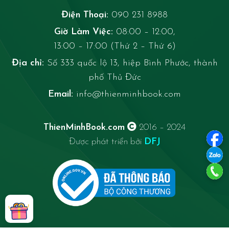
Điện Thoại:
090 231 8988
Giờ Làm Việc:
08:00 – 12:00,
13:00 – 17:00 (Thứ 2 – Thứ 6)
Địa chỉ:
Số 333 quốc lộ 13, hiệp Bình Phước, thành
phố Thủ Đức
Email:
info@thienminhbook.com
ThienMinhBook.com
2016 – 2024
Được phát triển bởi
DFJ