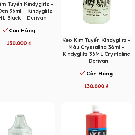
im Tuyến Kindyglitz –
en 36ml – Kindyglitz
L Black – Derivan
Còn Hàng
Keo Kim Tuyến Kindyglitz –
130.000
₫
Màu Crystalina 36ml –
Kindyglitz 36ML Crystalina
– Derivan
Còn Hàng
130.000
₫