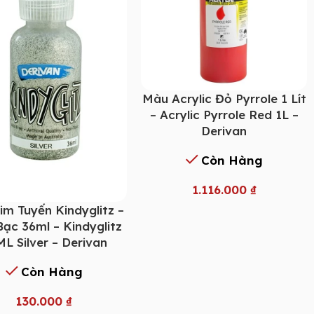
Màu Acrylic Đỏ Pyrrole 1 Lít
– Acrylic Pyrrole Red 1L –
Derivan
Còn Hàng
1.116.000
₫
im Tuyến Kindyglitz –
ạc 36ml – Kindyglitz
L Silver – Derivan
Còn Hàng
130.000
₫