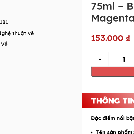
75ml – B
Magenta
181
Nghệ thuật vẽ
153.000
₫
 Về
THÔNG TI
Đặc điểm nổi bậ
Tên sản phẩm: