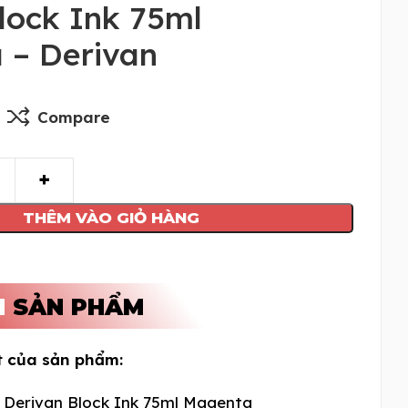
lock Ink 75ml
 – Derivan
Compare
THÊM VÀO GIỎ HÀNG
N
SẢN PHẨM
t của sản phẩm:
Derivan Block Ink 75ml Magenta