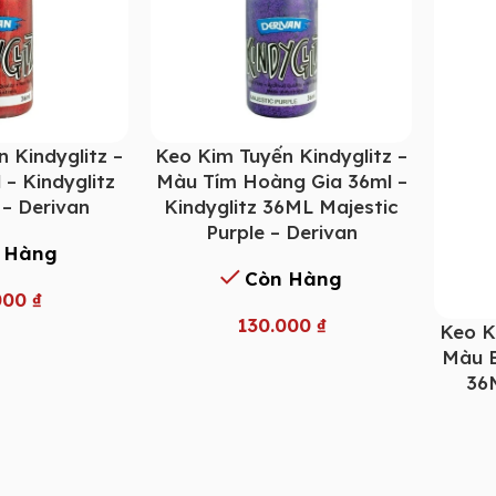
 Kindyglitz –
Keo Kim Tuyến Kindyglitz –
– Kindyglitz
Màu Tím Hoàng Gia 36ml –
– Derivan
Kindyglitz 36ML Majestic
Purple – Derivan
 Hàng
Còn Hàng
000
₫
130.000
₫
Keo K
Màu B
36M