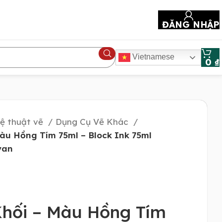
ĐĂNG NHẬP
Vietnamese
0
₫
ệ thuật vẽ
Dụng Cụ Vẽ Khác
àu Hồng Tím 75ml – Block Ink 75ml
van
Khối – Màu Hồng Tím