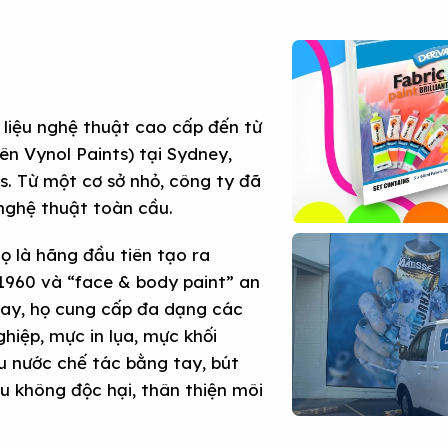
t liệu nghệ thuật cao cấp đến từ
n Vynol Paints) tại Sydney,
. Từ một cơ sở nhỏ, công ty đã
 nghệ thuật toàn cầu.
họ là hãng đầu tiên tạo ra
1960 và “face & body paint” an
nay, họ cung cấp đa dạng các
hiệp, mực in lụa, mực khối
màu nước chế tác bằng tay, bút
đều không độc hại, thân thiện môi