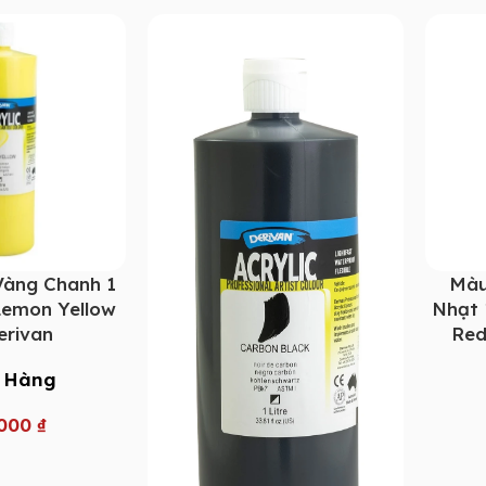
Vàng Chanh 1
Màu
 Lemon Yellow
Nhạt 1
erivan
Red
 Hàng
.000
₫