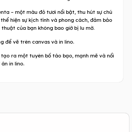
ta – một màu đỏ tươi nổi bật, thu hút sự chú
 thể hiện sự kịch tính và phong cách, đảm bảo
thuật của bạn không bao giờ bị lu mờ.
 để vẽ trên canvas và in lino.
 tạo ra một tuyên bố táo bạo, mạnh mẽ và nổi
án in lino.