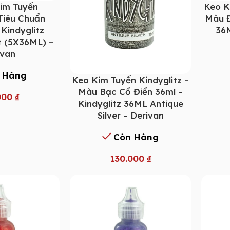
im Tuyến
Keo K
 Tiêu Chuẩn
Màu Đ
 Kindyglitz
36M
t (5X36ML) –
ivan
 Hàng
Keo Kim Tuyến Kindyglitz –
Màu Bạc Cổ Điển 36ml –
000
₫
Kindyglitz 36ML Antique
Silver – Derivan
Còn Hàng
130.000
₫