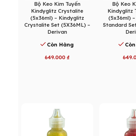
Bộ Keo Kim Tuyến
Bộ Keo K
Kindyglitz Crystalite
Kindyglitz
(5x36ml) – Kindyglitz
(5x36ml) –
Crystalite Set (5X36ML) –
Standard Se
Derivan
Der
Còn Hàng
Còn
649.000
₫
649.