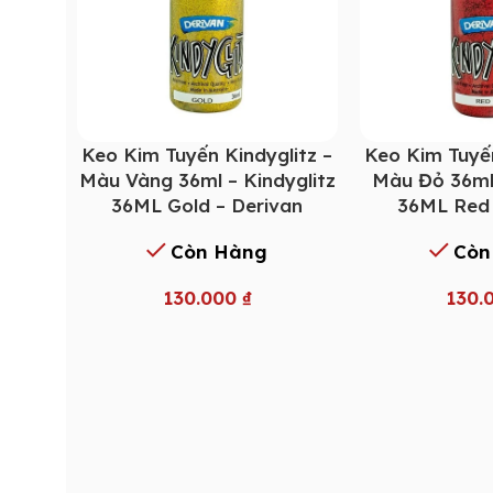
Keo Kim Tuyến Kindyglitz –
Keo Kim Tuyến
Màu Vàng 36ml – Kindyglitz
Màu Đỏ 36ml 
36ML Gold – Derivan
36ML Red 
Còn Hàng
Còn
130.000
₫
130.