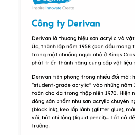
Công ty Derivan
Derivan là thương hiệu sơn acrylic và vậ
Úc, thành lập năm 1958 (ban đầu mang tê
trong một chuồng ngựa nhỏ ở Kings Cross
phát triển thành hãng cung cấp vật liệu
Derivan tiên phong trong nhiều đổi mới: 
“student-grade acrylic” vào những năm 
toàn cho da trong thập niên 1970. Hiện 
dòng sản phẩm như sơn acrylic chuyên ng
(block ink), keo lấp lánh (glitter glue), 
vải, bút chì lỏng (liquid pencil)… Tất cả 
trường.