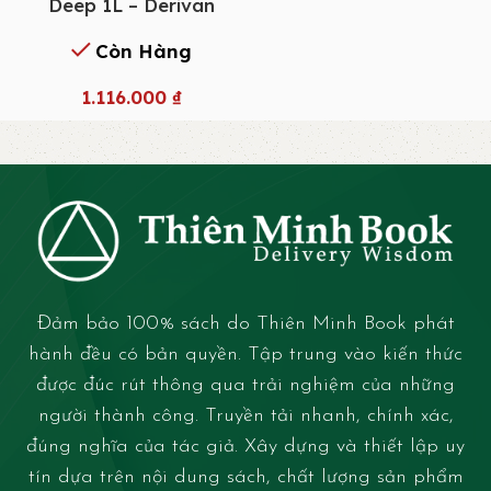
Deep 1L – Derivan
Còn Hàng
1.116.000
₫
Đảm bảo 100% sách do Thiên Minh Book phát
hành đều có bản quyền. Tập trung vào kiến thức
được đúc rút thông qua trải nghiệm của những
người thành công. Truyền tải nhanh, chính xác,
đúng nghĩa của tác giả. Xây dựng và thiết lập uy
tín dựa trên nội dung sách, chất lượng sản phẩm