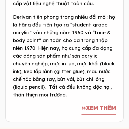
cấp vật liệu nghệ thuật toàn cầu.
Derivan tiên phong trong nhiều đổi mới: họ
là hãng đầu tiên tạo ra “student-grade
acrylic” vào những năm 1960 và “face &
body paint” an toàn cho da trong thập
niên 1970. Hiện nay, họ cung cấp đa dạng
các dòng sản phẩm như sơn acrylic
chuyên nghiệp, mực in lụa, mực khối (block
ink), keo lấp lánh (glitter glue), màu nước
chế tác bằng tay, bút vải, bút chì lỏng
(liquid pencil)… Tất cả đều không độc hại,
thân thiện môi trường.
XEM THÊM