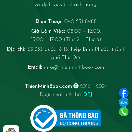
và dịch vụ với khách hàng.
Điện Thoại:
090 231 8988
Giờ Làm Việc:
08:00 – 12:00,
13:00 – 17:00 (Thứ 2 – Thứ 6)
Địa chỉ:
Số 333 quốc lộ 13, hiệp Bình Phước, thành
phố Thủ Đức
Email:
info@thienminhbook.com
ThienMinhBook.com
2016 – 2024
Được phát triển bởi
DFJ