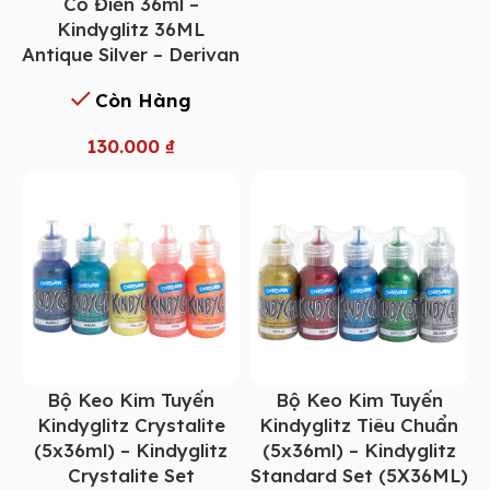
Cổ Điển 36ml –
Kindyglitz 36ML
Antique Silver – Derivan
Còn Hàng
130.000
₫
Bộ Keo Kim Tuyến
Bộ Keo Kim Tuyến
Kindyglitz Crystalite
Kindyglitz Tiêu Chuẩn
(5x36ml) – Kindyglitz
(5x36ml) – Kindyglitz
Crystalite Set
Standard Set (5X36ML)