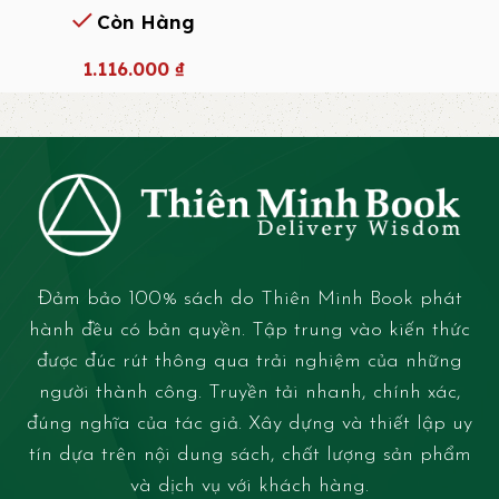
Còn Hàng
1.116.000
₫
Đảm bảo 100% sách do Thiên Minh Book phát
hành đều có bản quyền. Tập trung vào kiến thức
được đúc rút thông qua trải nghiệm của những
người thành công. Truyền tải nhanh, chính xác,
đúng nghĩa của tác giả. Xây dựng và thiết lập uy
tín dựa trên nội dung sách, chất lượng sản phẩm
và dịch vụ với khách hàng.