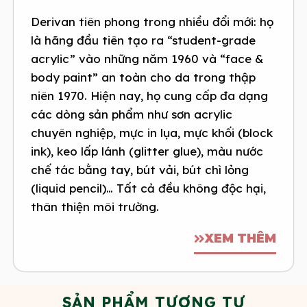
Derivan tiên phong trong nhiều đổi mới: họ
là hãng đầu tiên tạo ra “student-grade
acrylic” vào những năm 1960 và “face &
body paint” an toàn cho da trong thập
niên 1970. Hiện nay, họ cung cấp đa dạng
các dòng sản phẩm như sơn acrylic
chuyên nghiệp, mực in lụa, mực khối (block
ink), keo lấp lánh (glitter glue), màu nước
chế tác bằng tay, bút vải, bút chì lỏng
(liquid pencil)… Tất cả đều không độc hại,
thân thiện môi trường.
XEM THÊM
SẢN PHẨM TƯƠNG TỰ