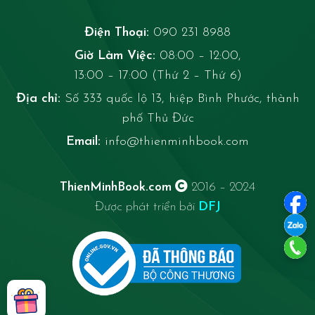
Điện Thoại:
090 231 8988
Giờ Làm Việc:
08:00 – 12:00,
13:00 – 17:00 (Thứ 2 – Thứ 6)
Địa chỉ:
Số 333 quốc lộ 13, hiệp Bình Phước, thành
phố Thủ Đức
Email:
info@thienminhbook.com
ThienMinhBook.com
2016 – 2024
Được phát triển bởi
DFJ