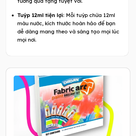
tưởng quà tặng tuyệt vời.
Tuýp 12ml tiện lợi
: Mỗi tuýp chứa 12ml
màu nước, kích thước hoàn hảo để bạn
dễ dàng mang theo và sáng tạo mọi lúc
mọi nơi.