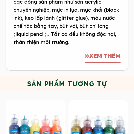
các dòng sản phẩm như sơn acrylic
chuyên nghiệp, mực in lụa, mực khối (block
ink), keo lấp lánh (glitter glue), màu nước
chế tác bằng tay, bút vải, bút chì lỏng
(liquid pencil)… Tất cả đều không độc hại,
thân thiện môi trường.
XEM THÊM
SẢN PHẨM TƯƠNG TỰ