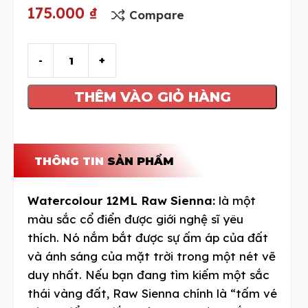
175.000
₫
Compare
THÊM VÀO GIỎ HÀNG
THÔNG TIN
SẢN PHẨM
Watercolour 12ML Raw Sienna:
là một
màu sắc cổ điển được giới nghệ sĩ yêu
thích. Nó nắm bắt được sự ấm áp của đất
và ánh sáng của mặt trời trong một nét vẽ
duy nhất. Nếu bạn đang tìm kiếm một sắc
thái vàng đất, Raw Sienna chính là “tấm vé