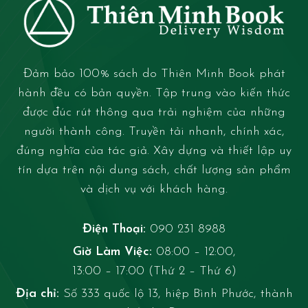
Đảm bảo 100% sách do Thiên Minh Book phát
hành đều có bản quyền. Tập trung vào kiến thức
được đúc rút thông qua trải nghiệm của những
người thành công. Truyền tải nhanh, chính xác,
đúng nghĩa của tác giả. Xây dựng và thiết lập uy
tín dựa trên nội dung sách, chất lượng sản phẩm
và dịch vụ với khách hàng.
Điện Thoại:
090 231 8988
Giờ Làm Việc:
08:00 – 12:00,
13:00 – 17:00 (Thứ 2 – Thứ 6)
Địa chỉ:
Số 333 quốc lộ 13, hiệp Bình Phước, thành