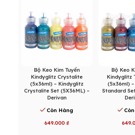
Bộ Keo Kim Tuyến
Bộ Keo K
Kindyglitz Crystalite
Kindyglitz
(5x36ml) – Kindyglitz
(5x36ml) –
Crystalite Set (5X36ML) –
Standard Se
Derivan
Der
Còn Hàng
Còn
649.000
₫
649.