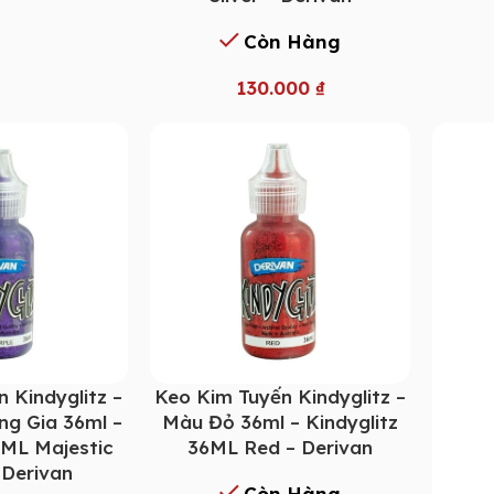
Còn Hàng
130.000
₫
 Kindyglitz –
Keo Kim Tuyến Kindyglitz –
g Gia 36ml –
Màu Đỏ 36ml – Kindyglitz
6ML Majestic
36ML Red – Derivan
 Derivan
Còn Hàng