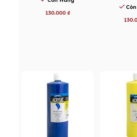
Còn
130.000
₫
130.