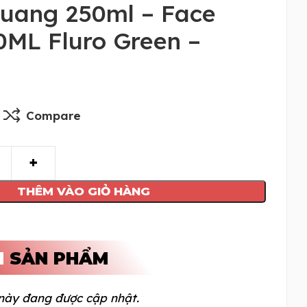
uang 250ml – Face
0ML Fluro Green –
Compare
THÊM VÀO GIỎ HÀNG
N
SẢN PHẨM
này đang được cập nhật.