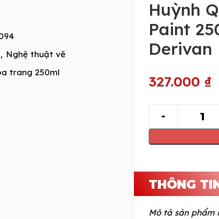
Huỳnh Q
Paint 25
094
Derivan
,
Nghệ thuật vẽ
a trang 250ml
327.000
₫
THÔNG TI
Mô tả sản phẩm 