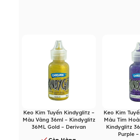
Keo Kim Tuyến Kindyglitz –
Keo Kim Tuyến
Màu Vàng 36ml – Kindyglitz
Màu Tím Hoàn
36ML Gold – Derivan
Kindyglitz 3
Purple –
Còn Hàng