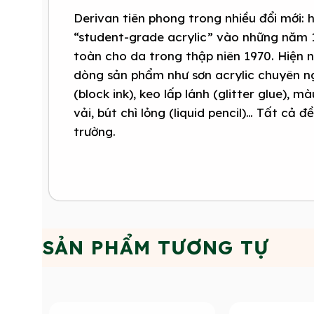
Derivan tiên phong trong nhiều đổi mới: 
“student-grade acrylic” vào những năm 
toàn cho da trong thập niên 1970. Hiện 
dòng sản phẩm như sơn acrylic chuyên ng
(block ink), keo lấp lánh (glitter glue), 
vải, bút chì lỏng (liquid pencil)… Tất cả 
trường.
SẢN PHẨM TƯƠNG TỰ