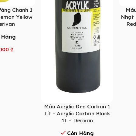
Vàng Chanh 1
Màu
 Lemon Yellow
Nhạt 1
erivan
Red
 Hàng
.000
₫
Màu Acrylic Đen Carbon 1
Lít – Acrylic Carbon Black
1L – Derivan
Còn Hàng