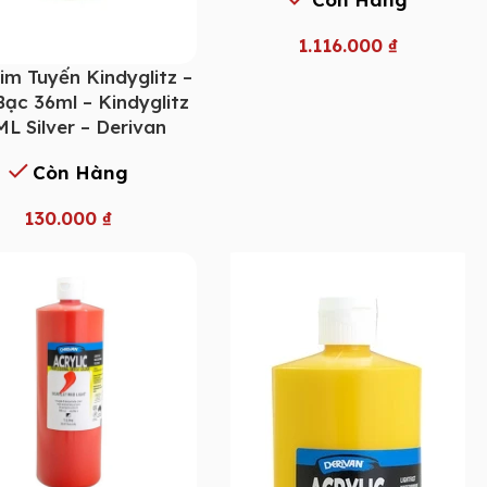
1.116.000
₫
im Tuyến Kindyglitz –
ạc 36ml – Kindyglitz
L Silver – Derivan
Còn Hàng
130.000
₫