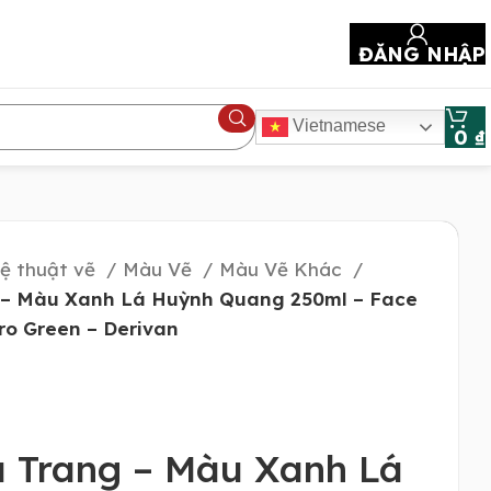
ĐĂNG NHẬP
Vietnamese
0
₫
ệ thuật vẽ
Màu Vẽ
Màu Vẽ Khác
– Màu Xanh Lá Huỳnh Quang 250ml – Face
ro Green – Derivan
 Trang – Màu Xanh Lá