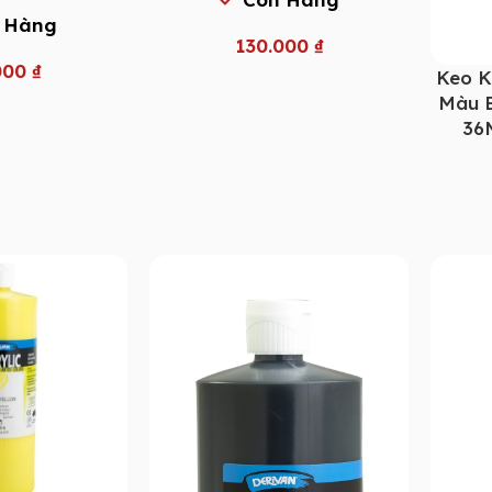
 Hàng
130.000
₫
000
₫
Keo K
Màu B
36M