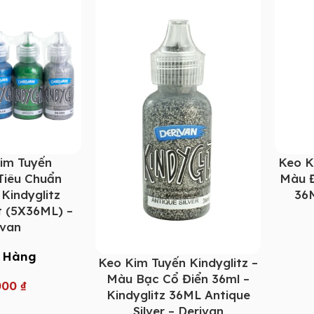
im Tuyến
Keo K
 Tiêu Chuẩn
Màu Đ
 Kindyglitz
36M
t (5X36ML) –
ivan
 Hàng
Keo Kim Tuyến Kindyglitz –
Màu Bạc Cổ Điển 36ml –
000
₫
Kindyglitz 36ML Antique
Silver – Derivan