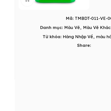
Mã:
TMBDT-011-VE-0
Danh mục:
Màu Vẽ
,
Màu Vẽ Khác
Từ khóa:
Hàng Nhập Về
,
màu hó
Share: