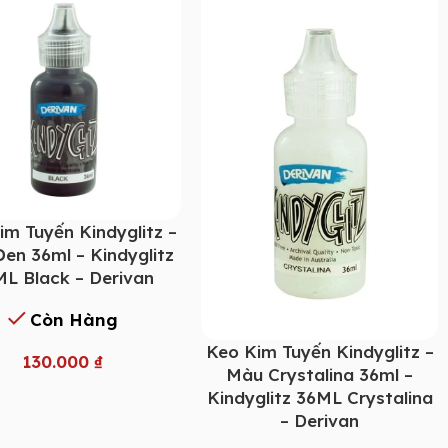
im Tuyến Kindyglitz –
en 36ml – Kindyglitz
L Black – Derivan
Còn Hàng
Keo Kim Tuyến Kindyglitz –
130.000
₫
Màu Crystalina 36ml –
Kindyglitz 36ML Crystalina
– Derivan