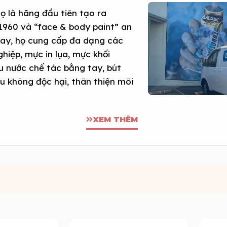
họ là hãng đầu tiên tạo ra
1960 và “face & body paint” an
nay, họ cung cấp đa dạng các
hiệp, mực in lụa, mực khối
màu nước chế tác bằng tay, bút
đều không độc hại, thân thiện môi
XEM THÊM