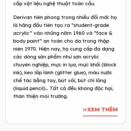
cấp vật liệu nghệ thuật toàn cầu.
Derivan tiên phong trong nhiều đổi mới: họ
là hãng đầu tiên tạo ra “student-grade
acrylic” vào những năm 1960 và “face &
body paint” an toàn cho da trong thập
niên 1970. Hiện nay, họ cung cấp đa dạng
các dòng sản phẩm như sơn acrylic
chuyên nghiệp, mực in lụa, mực khối (block
ink), keo lấp lánh (glitter glue), màu nước
chế tác bằng tay, bút vải, bút chì lỏng
(liquid pencil)… Tất cả đều không độc hại,
thân thiện môi trường.
XEM THÊM