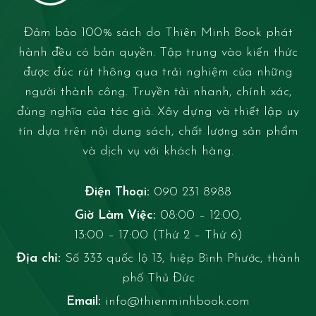
Đảm bảo 100% sách do Thiên Minh Book phát
hành đều có bản quyền. Tập trung vào kiến thức
được đúc rút thông qua trải nghiệm của những
người thành công. Truyền tải nhanh, chính xác,
đúng nghĩa của tác giả. Xây dựng và thiết lập uy
tín dựa trên nội dung sách, chất lượng sản phẩm
và dịch vụ với khách hàng.
Điện Thoại:
090 231 8988
Giờ Làm Việc:
08:00 – 12:00,
13:00 – 17:00 (Thứ 2 – Thứ 6)
Địa chỉ:
Số 333 quốc lộ 13, hiệp Bình Phước, thành
phố Thủ Đức
Email:
info@thienminhbook.com