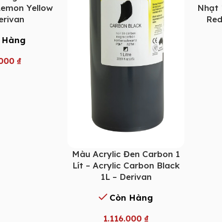
 Lemon Yellow
Nhạt 1
erivan
Red
 Hàng
.000
₫
Màu Acrylic Đen Carbon 1
Lít – Acrylic Carbon Black
1L – Derivan
Còn Hàng
1.116.000
₫