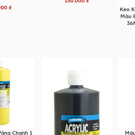
130.000
₫
000
₫
Keo K
Màu B
36M
Vàng Chanh 1
Màu