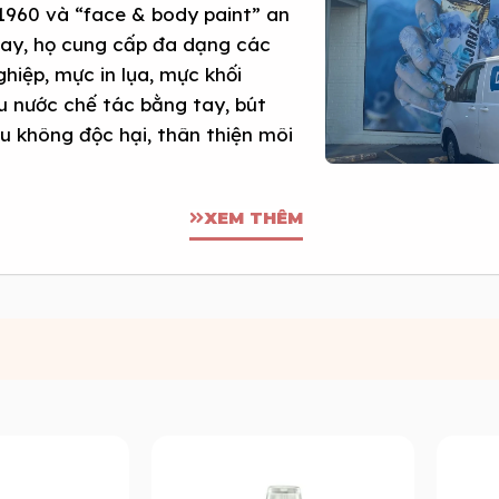
1960 và “face & body paint” an
nay, họ cung cấp đa dạng các
hiệp, mực in lụa, mực khối
màu nước chế tác bằng tay, bút
đều không độc hại, thân thiện môi
XEM THÊM