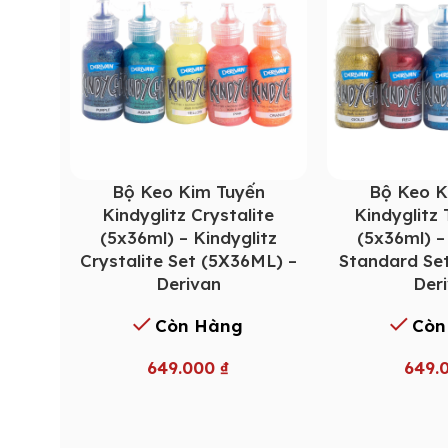
Bộ Keo Kim Tuyến
Bộ Keo K
Kindyglitz Crystalite
Kindyglitz
(5x36ml) – Kindyglitz
(5x36ml) –
Crystalite Set (5X36ML) –
Standard Se
Derivan
Der
Còn Hàng
Còn
649.000
₫
649.