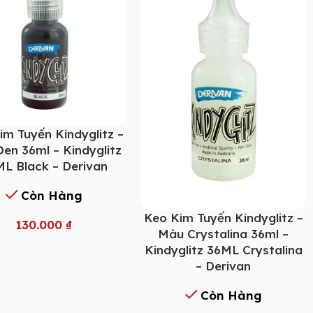
im Tuyến Kindyglitz –
en 36ml – Kindyglitz
L Black – Derivan
Còn Hàng
Keo Kim Tuyến Kindyglitz –
130.000
₫
Màu Crystalina 36ml –
Kindyglitz 36ML Crystalina
– Derivan
Còn Hàng