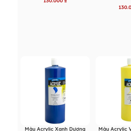
130.000
₫
130.
Màu Acrylic Xanh Dương
Màu Acrylic 