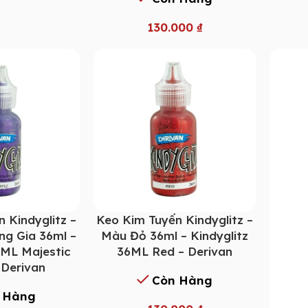
130.000
₫
 Kindyglitz –
Keo Kim Tuyến Kindyglitz –
g Gia 36ml –
Màu Đỏ 36ml – Kindyglitz
6ML Majestic
36ML Red – Derivan
 Derivan
Còn Hàng
 Hàng