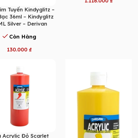
1.116.000
₫
im Tuyến Kindyglitz –
ạc 36ml – Kindyglitz
L Silver – Derivan
Còn Hàng
130.000
₫
 Acrylic Đỏ Scarlet