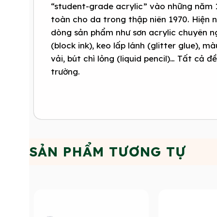
“student-grade acrylic” vào những năm 
toàn cho da trong thập niên 1970. Hiện 
dòng sản phẩm như sơn acrylic chuyên ng
(block ink), keo lấp lánh (glitter glue), 
vải, bút chì lỏng (liquid pencil)… Tất cả 
trường.
SẢN PHẨM TƯƠNG TỰ