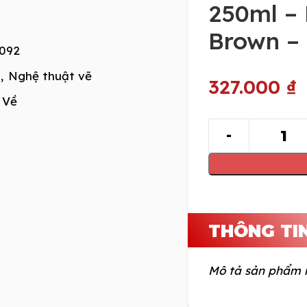
250ml –
Brown –
092
,
Nghệ thuật vẽ
327.000
₫
 Về
THÔNG TI
Mô tả sản phẩm 