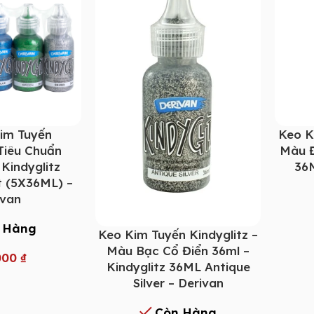
im Tuyến
Keo K
 Tiêu Chuẩn
Màu Đ
 Kindyglitz
36M
t (5X36ML) –
ivan
 Hàng
Keo Kim Tuyến Kindyglitz –
Màu Bạc Cổ Điển 36ml –
000
₫
Kindyglitz 36ML Antique
Silver – Derivan
Còn Hàng