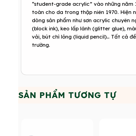
“student-grade acrylic” vào những năm 
toàn cho da trong thập niên 1970. Hiện 
dòng sản phẩm như sơn acrylic chuyên ng
(block ink), keo lấp lánh (glitter glue), 
vải, bút chì lỏng (liquid pencil)… Tất cả 
trường.
SẢN PHẨM TƯƠNG TỰ