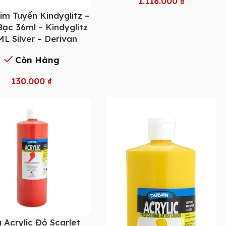
1.116.000
₫
im Tuyến Kindyglitz –
ạc 36ml – Kindyglitz
L Silver – Derivan
Còn Hàng
130.000
₫
 Acrylic Đỏ Scarlet