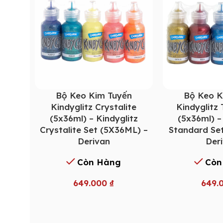
Bộ Keo Kim Tuyến
Bộ Keo K
Kindyglitz Crystalite
Kindyglitz
(5x36ml) – Kindyglitz
(5x36ml) –
Crystalite Set (5X36ML) –
Standard Se
Derivan
Der
Còn Hàng
Còn
649.000
₫
649.