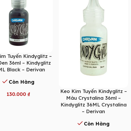
im Tuyến Kindyglitz –
en 36ml – Kindyglitz
L Black – Derivan
Còn Hàng
Keo Kim Tuyến Kindyglitz –
130.000
₫
Màu Crystalina 36ml –
Kindyglitz 36ML Crystalina
– Derivan
Còn Hàng