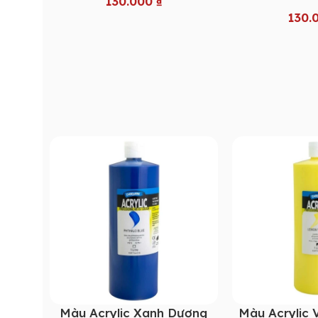
130.000
₫
130.
Màu Acrylic Xanh Dương
Màu Acrylic 