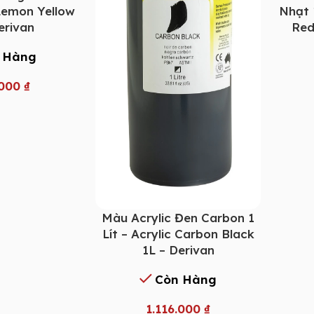
 Lemon Yellow
Nhạt 1
erivan
Red
 Hàng
.000
₫
Màu Acrylic Đen Carbon 1
Lít – Acrylic Carbon Black
1L – Derivan
Còn Hàng
1.116.000
₫