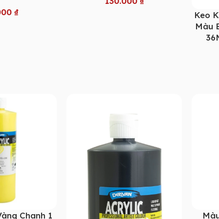
130.000
₫
000
₫
Keo K
Màu B
36M
Vàng Chanh 1
Màu