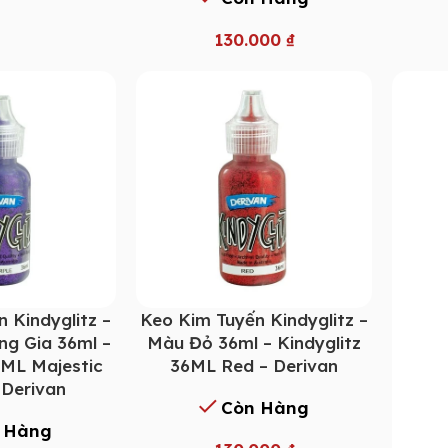
130.000
₫
 Kindyglitz –
Keo Kim Tuyến Kindyglitz –
g Gia 36ml –
Màu Đỏ 36ml – Kindyglitz
6ML Majestic
36ML Red – Derivan
 Derivan
Còn Hàng
 Hàng