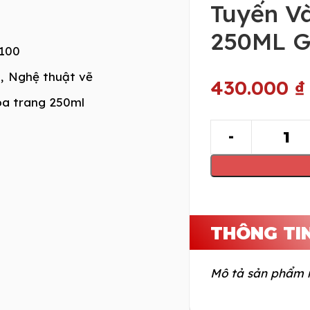
Tuyến Và
250ML Gl
100
,
Nghệ thuật vẽ
430.000
₫
a trang 250ml
THÔNG TI
Mô tả sản phẩm 