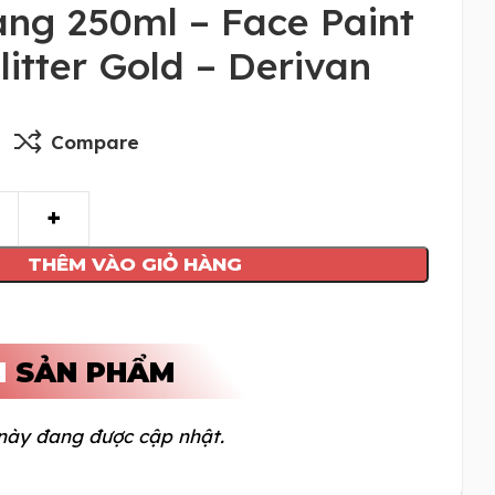
ng 250ml – Face Paint
itter Gold – Derivan
Compare
THÊM VÀO GIỎ HÀNG
N
SẢN PHẨM
này đang được cập nhật.