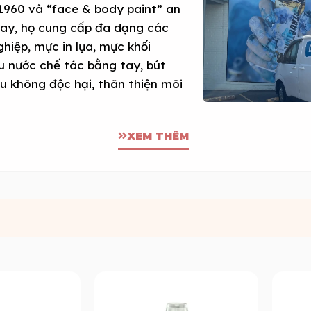
1960 và “face & body paint” an
nay, họ cung cấp đa dạng các
hiệp, mực in lụa, mực khối
màu nước chế tác bằng tay, bút
đều không độc hại, thân thiện môi
XEM THÊM