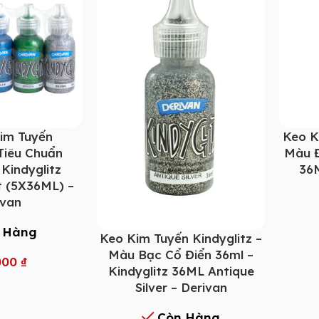
im Tuyến
Keo K
 Tiêu Chuẩn
Màu Đ
 Kindyglitz
36M
t (5X36ML) –
ivan
 Hàng
Keo Kim Tuyến Kindyglitz –
Màu Bạc Cổ Điển 36ml –
000
₫
Kindyglitz 36ML Antique
Silver – Derivan
Còn Hàng