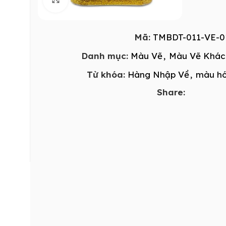
Mã:
TMBDT-011-VE-0
Danh mục:
Màu Vẽ
,
Màu Vẽ Khác
Từ khóa:
Hàng Nhập Về
,
màu hó
Share: