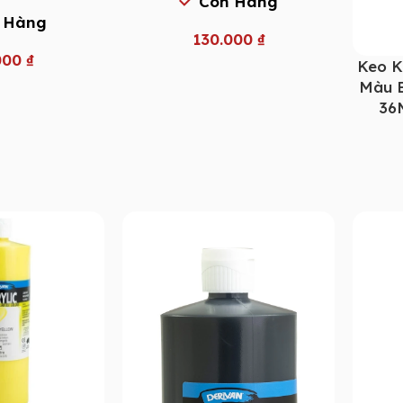
Còn Hàng
 Hàng
130.000
₫
000
₫
Keo K
Màu B
36M