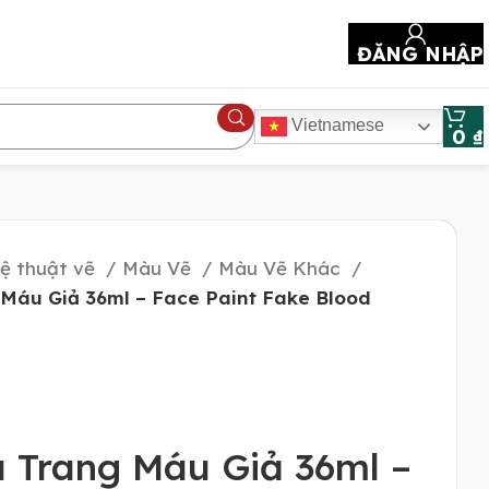
ĐĂNG NHẬP
Vietnamese
0
₫
ệ thuật vẽ
Màu Vẽ
Màu Vẽ Khác
Máu Giả 36ml – Face Paint Fake Blood
 Trang Máu Giả 36ml –