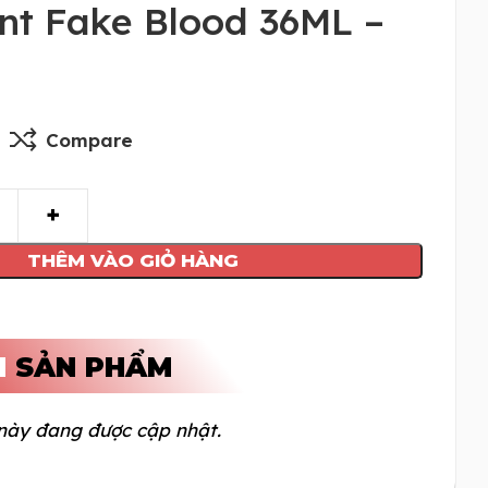
nt Fake Blood 36ML –
Compare
THÊM VÀO GIỎ HÀNG
N
SẢN PHẨM
này đang được cập nhật.