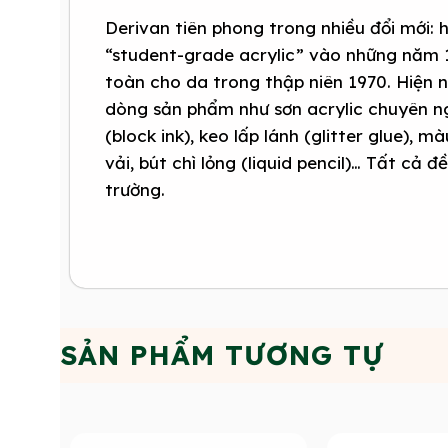
Derivan tiên phong trong nhiều đổi mới: 
“student-grade acrylic” vào những năm 
toàn cho da trong thập niên 1970. Hiện 
dòng sản phẩm như sơn acrylic chuyên ng
(block ink), keo lấp lánh (glitter glue), 
vải, bút chì lỏng (liquid pencil)… Tất cả 
trường.
SẢN PHẨM TƯƠNG TỰ