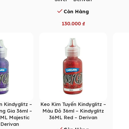
Còn Hàng
130.000
₫
 Kindyglitz –
Keo Kim Tuyến Kindyglitz –
g Gia 36ml –
Màu Đỏ 36ml – Kindyglitz
6ML Majestic
36ML Red – Derivan
 Derivan