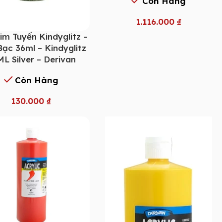
Còn Hàng
1.116.000
₫
im Tuyến Kindyglitz –
ạc 36ml – Kindyglitz
L Silver – Derivan
Còn Hàng
130.000
₫