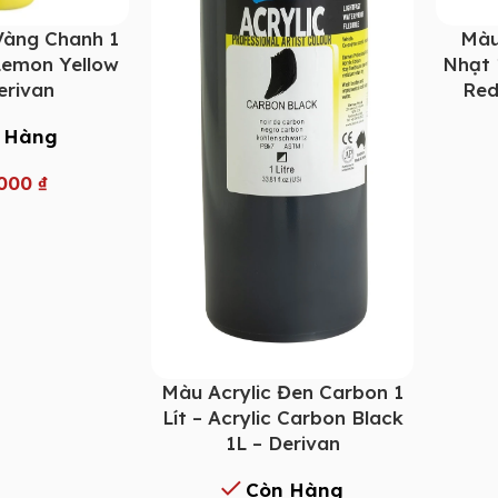
Vàng Chanh 1
Màu
 Lemon Yellow
Nhạt 1
erivan
Red
 Hàng
.000
₫
Màu Acrylic Đen Carbon 1
Lít – Acrylic Carbon Black
1L – Derivan
Còn Hàng