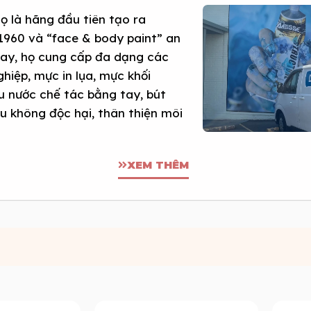
họ là hãng đầu tiên tạo ra
1960 và “face & body paint” an
nay, họ cung cấp đa dạng các
hiệp, mực in lụa, mực khối
màu nước chế tác bằng tay, bút
đều không độc hại, thân thiện môi
XEM THÊM