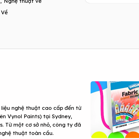
,
Nghệ thuật vẽ
 Về
t liệu nghệ thuật cao cấp đến từ
n Vynol Paints) tại Sydney,
. Từ một cơ sở nhỏ, công ty đã
 nghệ thuật toàn cầu.