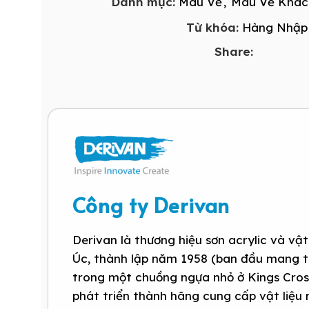
Danh mục:
Màu Vẽ
,
Màu Vẽ Khác
Từ khóa:
Hàng Nhập
Share:
Công ty Derivan
Derivan là thương hiệu sơn acrylic và vậ
Úc, thành lập năm 1958 (ban đầu mang tê
trong một chuồng ngựa nhỏ ở Kings Cross
phát triển thành hãng cung cấp vật liệu