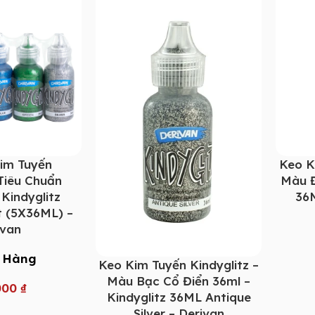
im Tuyến
Keo K
 Tiêu Chuẩn
Màu Đ
 Kindyglitz
36M
t (5X36ML) –
ivan
 Hàng
Keo Kim Tuyến Kindyglitz –
Màu Bạc Cổ Điển 36ml –
000
₫
Kindyglitz 36ML Antique
Silver – Derivan