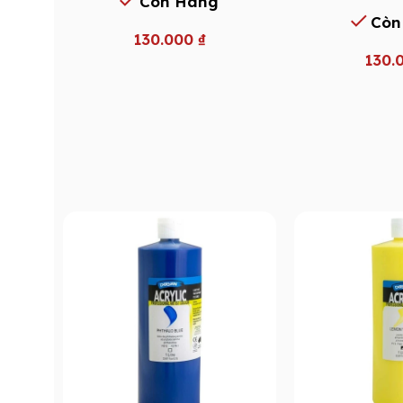
Còn Hàng
Còn
130.000
₫
130.