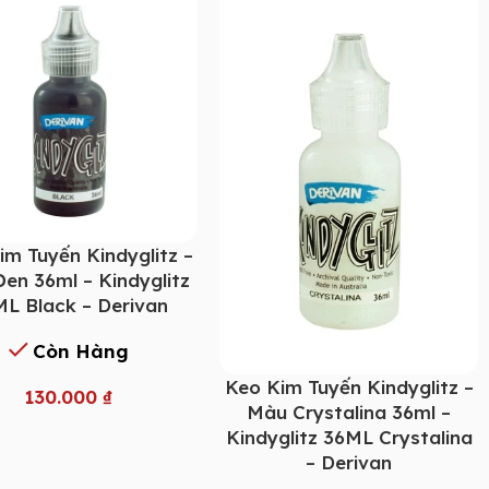
im Tuyến Kindyglitz –
en 36ml – Kindyglitz
L Black – Derivan
Còn Hàng
Keo Kim Tuyến Kindyglitz –
130.000
₫
Màu Crystalina 36ml –
Kindyglitz 36ML Crystalina
– Derivan