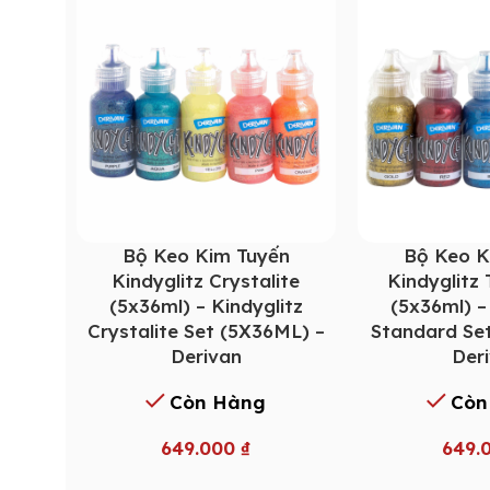
Bộ Keo Kim Tuyến
Bộ Keo K
Kindyglitz Crystalite
Kindyglitz
(5x36ml) – Kindyglitz
(5x36ml) –
Crystalite Set (5X36ML) –
Standard Se
Derivan
Der
Còn Hàng
Còn
649.000
₫
649.