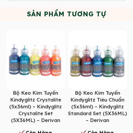
SẢN PHẨM TƯƠNG TỰ
Bộ Keo Kim Tuyến
Bộ Keo Kim Tuyến
Kindyglitz Crystalite
Kindyglitz Tiêu Chuẩn
(5x36ml) – Kindyglitz
(5x36ml) – Kindyglitz
Crystalite Set
Standard Set (5X36ML)
(5X36ML) – Derivan
– Derivan
Còn Hàng
Còn Hàng