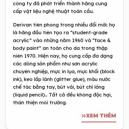
công ty đã phát triển thành hãng cung
cấp vật liệu nghệ thuật toàn cầu.
Derivan tiên phong trong nhiều đổi mới: họ
là hãng đầu tiên tạo ra “student-grade
acrylic” vào những năm 1960 và “face &
body paint” an toàn cho da trong thập
niên 1970. Hiện nay, họ cung cấp đa dạng
các dòng sản phẩm như sơn acrylic
chuyên nghiệp, mực in lụa, mực khối (block
ink), keo lấp lánh (glitter glue), màu nước
chế tác bằng tay, bút vải, bút chì lỏng
(liquid pencil)… Tất cả đều không độc hại,
thân thiện môi trường.
XEM THÊM