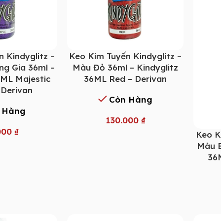
 Kindyglitz –
Keo Kim Tuyến Kindyglitz –
g Gia 36ml –
Màu Đỏ 36ml – Kindyglitz
6ML Majestic
36ML Red – Derivan
 Derivan
Còn Hàng
 Hàng
130.000
₫
000
₫
Keo K
Màu B
36M