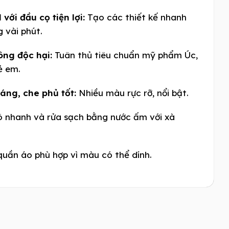
với đầu cọ tiện lợi:
Tạo các thiết kế nhanh
 vài phút.
ông độc hại:
Tuân thủ tiêu chuẩn mỹ phẩm Úc,
ẻ em.
áng, che phủ tốt:
Nhiều màu rực rỡ, nổi bật.
 nhanh và rửa sạch bằng nước ấm với xà
ần áo phù hợp vì màu có thể dính.