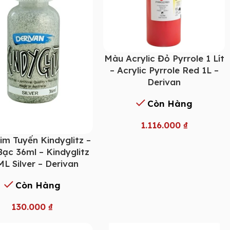
Màu Acrylic Đỏ Pyrrole 1 Lít
– Acrylic Pyrrole Red 1L –
Derivan
Còn Hàng
1.116.000
₫
im Tuyến Kindyglitz –
ạc 36ml – Kindyglitz
L Silver – Derivan
Còn Hàng
130.000
₫