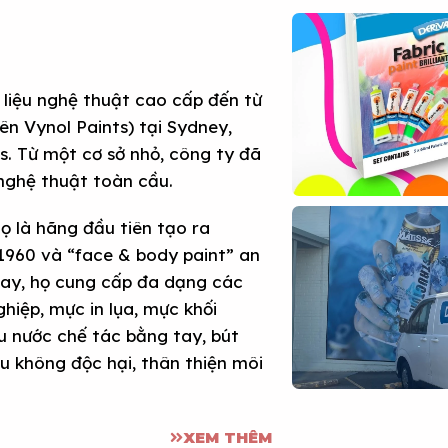
t liệu nghệ thuật cao cấp đến từ
n Vynol Paints) tại Sydney,
. Từ một cơ sở nhỏ, công ty đã
 nghệ thuật toàn cầu.
họ là hãng đầu tiên tạo ra
1960 và “face & body paint” an
nay, họ cung cấp đa dạng các
hiệp, mực in lụa, mực khối
màu nước chế tác bằng tay, bút
đều không độc hại, thân thiện môi
XEM THÊM