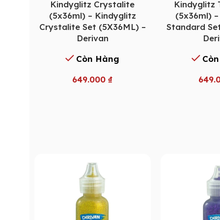
Kindyglitz Crystalite
Kindyglitz
(5x36ml) – Kindyglitz
(5x36ml) –
Crystalite Set (5X36ML) –
Standard Se
Derivan
Der
Còn Hàng
Còn
649.000
₫
649.