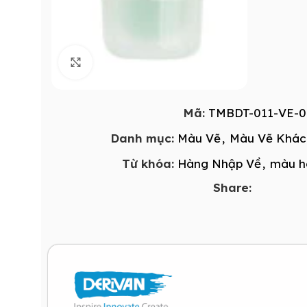
Click to enlarge
Mã:
TMBDT-011-VE-0
Danh mục:
Màu Vẽ
,
Màu Vẽ Khác
Từ khóa:
Hàng Nhập Về
,
màu h
Share: