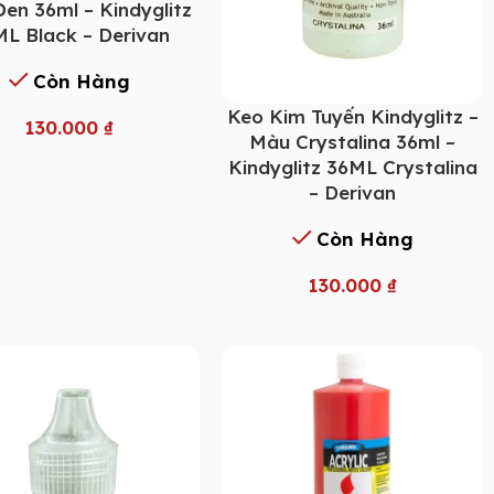
en 36ml – Kindyglitz
L Black – Derivan
Còn Hàng
Keo Kim Tuyến Kindyglitz –
130.000
₫
Màu Crystalina 36ml –
Kindyglitz 36ML Crystalina
– Derivan
Còn Hàng
130.000
₫