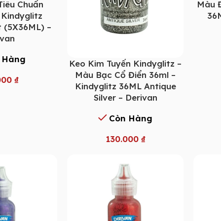
 Tiêu Chuẩn
Màu Đ
 Kindyglitz
36M
t (5X36ML) –
ivan
 Hàng
Keo Kim Tuyến Kindyglitz –
Màu Bạc Cổ Điển 36ml –
000
₫
Kindyglitz 36ML Antique
Silver – Derivan
Còn Hàng
130.000
₫