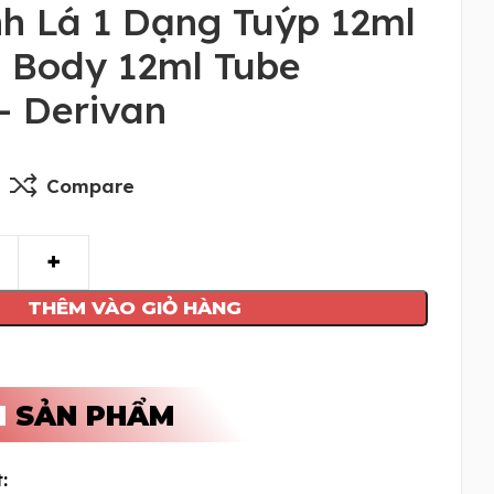
h Lá 1 Dạng Tuýp 12ml
& Body 12ml Tube
– Derivan
Compare
THÊM VÀO GIỎ HÀNG
N
SẢN PHẨM
: