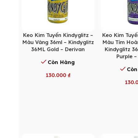
Keo Kim Tuyến Kindyglitz –
Keo Kim Tuyến
Màu Vàng 36ml – Kindyglitz
Màu Tím Hoàn
36ML Gold – Derivan
Kindyglitz 3
Purple –
Còn Hàng
Còn
130.000
₫
130.