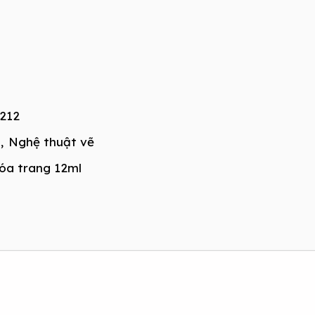
212
,
Nghệ thuật vẽ
óa trang 12ml