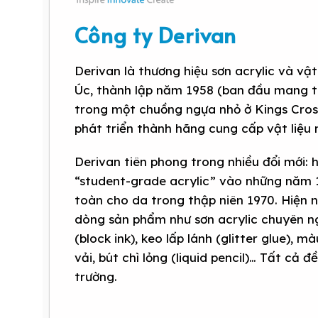
Công ty Derivan
Derivan là thương hiệu sơn acrylic và vậ
Úc, thành lập năm 1958 (ban đầu mang tê
trong một chuồng ngựa nhỏ ở Kings Cross
phát triển thành hãng cung cấp vật liệu
Derivan tiên phong trong nhiều đổi mới: 
“student-grade acrylic” vào những năm 
toàn cho da trong thập niên 1970. Hiện 
dòng sản phẩm như sơn acrylic chuyên ng
(block ink), keo lấp lánh (glitter glue), 
vải, bút chì lỏng (liquid pencil)… Tất cả 
trường.