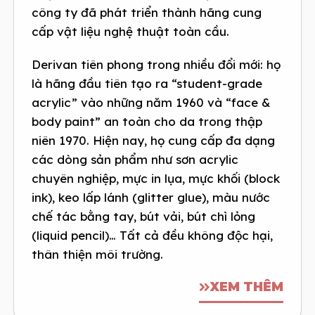
công ty đã phát triển thành hãng cung
cấp vật liệu nghệ thuật toàn cầu.
Derivan tiên phong trong nhiều đổi mới: họ
là hãng đầu tiên tạo ra “student-grade
acrylic” vào những năm 1960 và “face &
body paint” an toàn cho da trong thập
niên 1970. Hiện nay, họ cung cấp đa dạng
các dòng sản phẩm như sơn acrylic
chuyên nghiệp, mực in lụa, mực khối (block
ink), keo lấp lánh (glitter glue), màu nước
chế tác bằng tay, bút vải, bút chì lỏng
(liquid pencil)… Tất cả đều không độc hại,
thân thiện môi trường.
XEM THÊM