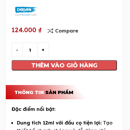
124.000
₫
Compare
THÊM VÀO GIỎ HÀNG
THÔNG TIN
SẢN PHẨM
Đặc điểm nổi bật:
Dung tích 12ml với đầu cọ tiện lợi:
Tạo