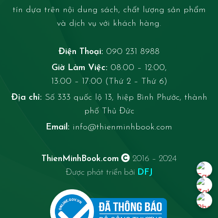
tín dựa trên nội dung sách, chất lượng sản phẩm
và dịch vụ với khách hàng.
Điện Thoại:
090 231 8988
Giờ Làm Việc:
08:00 – 12:00,
13:00 – 17:00 (Thứ 2 – Thứ 6)
Địa chỉ:
Số 333 quốc lộ 13, hiệp Bình Phước, thành
phố Thủ Đức
Email:
info@thienminhbook.com
ThienMinhBook.com
2016 – 2024
Được phát triển bởi
DFJ