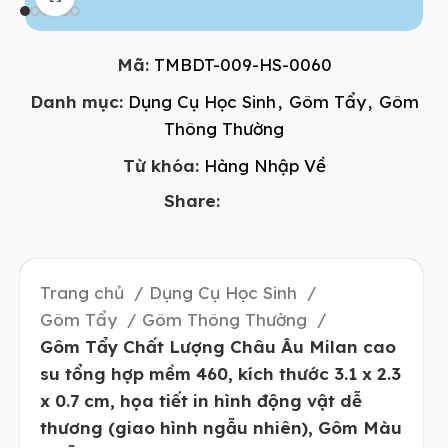
Mã:
TMBDT-009-HS-0060
Danh mục:
Dụng Cụ Học Sinh
,
Gôm Tẩy
,
Gôm
Thông Thường
Từ khóa:
Hàng Nhập Về
Share:
Trang chủ
Dụng Cụ Học Sinh
Gôm Tẩy
Gôm Thông Thường
Gôm Tẩy Chất Lượng Châu Âu Milan cao
su tổng hợp mềm 460, kích thước 3.1 x 2.3
x 0.7 cm, họa tiết in hình động vật dễ
thương (giao hình ngẫu nhiên), Gôm Màu