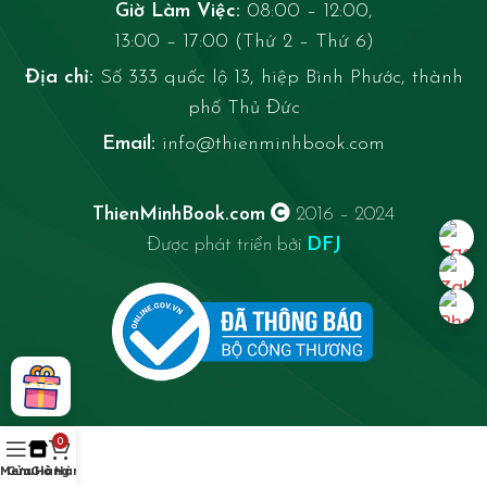
Giờ Làm Việc:
08:00 – 12:00,
13:00 – 17:00 (Thứ 2 – Thứ 6)
Địa chỉ:
Số 333 quốc lộ 13, hiệp Bình Phước, thành
phố Thủ Đức
Email:
info@thienminhbook.com
ThienMinhBook.com
2016 – 2024
Được phát triển bởi
DFJ
0
Menu
Cửa Hàng
Giỏ Hàng