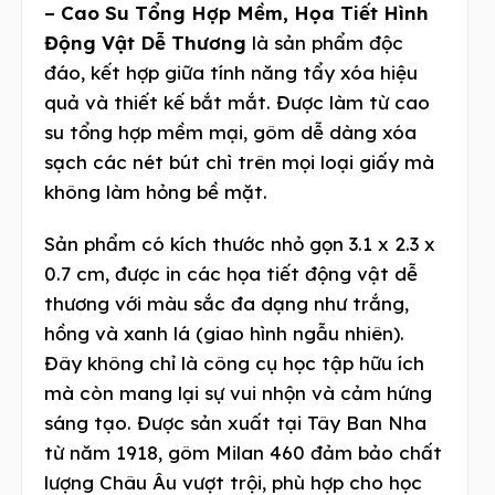
– Cao Su Tổng Hợp Mềm, Họa Tiết Hình
Động Vật Dễ Thương
là sản phẩm độc
đáo, kết hợp giữa tính năng tẩy xóa hiệu
quả và thiết kế bắt mắt. Được làm từ cao
su tổng hợp mềm mại, gôm dễ dàng xóa
sạch các nét bút chì trên mọi loại giấy mà
không làm hỏng bề mặt.
Sản phẩm có kích thước nhỏ gọn 3.1 x 2.3 x
0.7 cm, được in các họa tiết động vật dễ
thương với màu sắc đa dạng như trắng,
hồng và xanh lá (giao hình ngẫu nhiên).
Đây không chỉ là công cụ học tập hữu ích
mà còn mang lại sự vui nhộn và cảm hứng
sáng tạo. Được sản xuất tại Tây Ban Nha
từ năm 1918, gôm Milan 460 đảm bảo chất
lượng Châu Âu vượt trội, phù hợp cho học