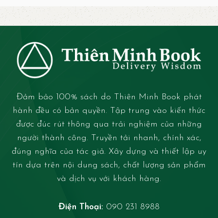
Đảm bảo 100% sách do Thiên Minh Book phát
hành đều có bản quyền. Tập trung vào kiến thức
được đúc rút thông qua trải nghiệm của những
người thành công. Truyền tải nhanh, chính xác,
đúng nghĩa của tác giả. Xây dựng và thiết lập uy
tín dựa trên nội dung sách, chất lượng sản phẩm
và dịch vụ với khách hàng.
Điện Thoại:
090 231 8988