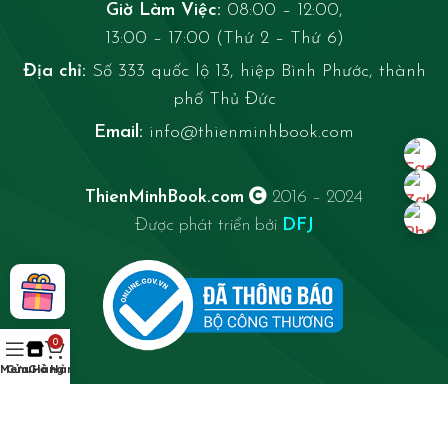
Giờ Làm Việc:
08:00 – 12:00,
13:00 – 17:00 (Thứ 2 – Thứ 6)
Địa chỉ:
Số 333 quốc lộ 13, hiệp Bình Phước, thành
phố Thủ Đức
Email:
info@thienminhbook.com
ThienMinhBook.com
2016 – 2024
Được phát triển bởi
DFJ
0
Menu
Cửa Hàng
Giỏ Hàng