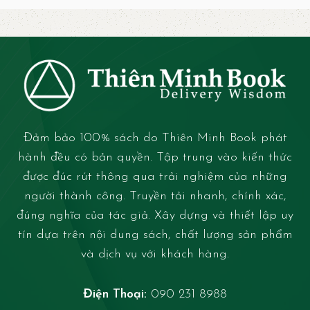
Đảm bảo 100% sách do Thiên Minh Book phát
hành đều có bản quyền. Tập trung vào kiến thức
được đúc rút thông qua trải nghiệm của những
người thành công. Truyền tải nhanh, chính xác,
đúng nghĩa của tác giả. Xây dựng và thiết lập uy
tín dựa trên nội dung sách, chất lượng sản phẩm
và dịch vụ với khách hàng.
Điện Thoại:
090 231 8988