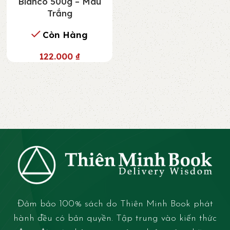
Blanco 500g – Màu
Trắng
Còn Hàng
122.000
₫
Đảm bảo 100% sách do Thiên Minh Book phát
hành đều có bản quyền. Tập trung vào kiến thức