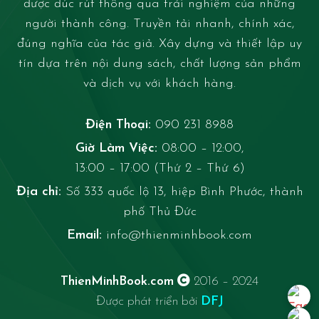
được đúc rút thông qua trải nghiệm của những
người thành công. Truyền tải nhanh, chính xác,
đúng nghĩa của tác giả. Xây dựng và thiết lập uy
tín dựa trên nội dung sách, chất lượng sản phẩm
và dịch vụ với khách hàng.
Điện Thoại:
090 231 8988
Giờ Làm Việc:
08:00 – 12:00,
13:00 – 17:00 (Thứ 2 – Thứ 6)
Địa chỉ:
Số 333 quốc lộ 13, hiệp Bình Phước, thành
phố Thủ Đức
Email:
info@thienminhbook.com
ThienMinhBook.com
2016 – 2024
Được phát triển bởi
DFJ