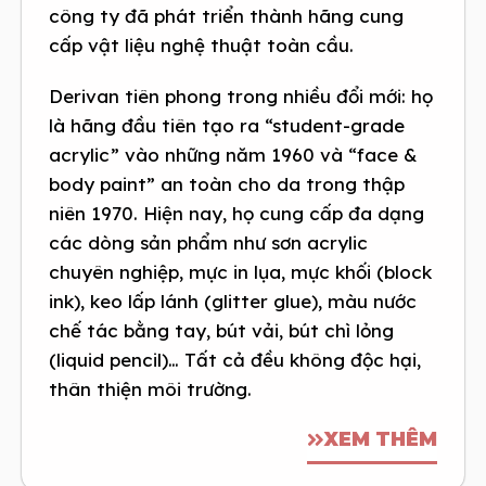
công ty đã phát triển thành hãng cung
cấp vật liệu nghệ thuật toàn cầu.
Derivan tiên phong trong nhiều đổi mới: họ
là hãng đầu tiên tạo ra “student-grade
acrylic” vào những năm 1960 và “face &
body paint” an toàn cho da trong thập
niên 1970. Hiện nay, họ cung cấp đa dạng
các dòng sản phẩm như sơn acrylic
chuyên nghiệp, mực in lụa, mực khối (block
ink), keo lấp lánh (glitter glue), màu nước
chế tác bằng tay, bút vải, bút chì lỏng
(liquid pencil)… Tất cả đều không độc hại,
thân thiện môi trường.
XEM THÊM