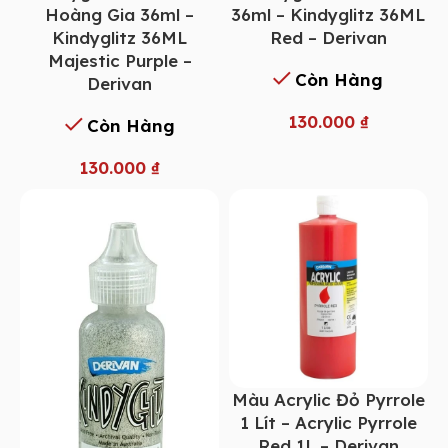
Hoàng Gia 36ml –
36ml – Kindyglitz 36ML
Kindyglitz 36ML
Red – Derivan
Majestic Purple –
Còn Hàng
Derivan
130.000
₫
Còn Hàng
130.000
₫
Màu Acrylic Đỏ Pyrrole
1 Lít – Acrylic Pyrrole
Red 1L – Derivan