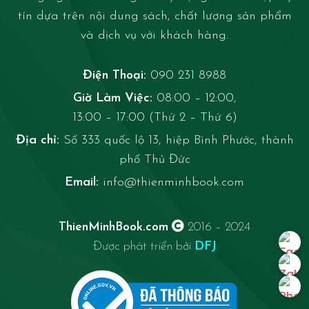
tín dựa trên nội dung sách, chất lượng sản phẩm
và dịch vụ với khách hàng.
Điện Thoại:
090 231 8988
Giờ Làm Việc:
08:00 – 12:00,
13:00 – 17:00 (Thứ 2 – Thứ 6)
Địa chỉ:
Số 333 quốc lộ 13, hiệp Bình Phước, thành
phố Thủ Đức
Email:
info@thienminhbook.com
ThienMinhBook.com
2016 – 2024
Được phát triển bởi
DFJ