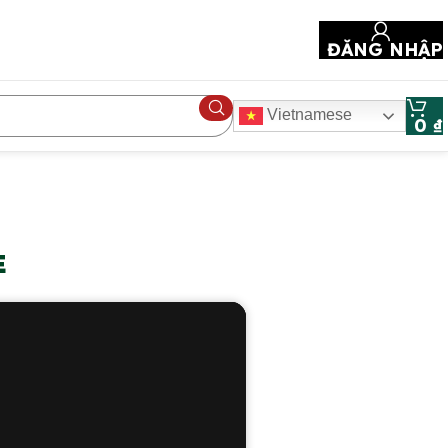
ĐĂNG NHẬP
Vietnamese
0
₫
E