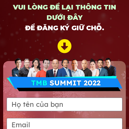
VUI LÒNG ĐỂ LẠI THÔNG TIN
DƯỚI ĐÂY
ĐỂ ĐĂNG KÝ GIỮ CHỖ.