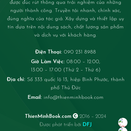
được đúc rút thông qua trải nghiệm của những
người thành công. Truyền tải nhanh, chính xác,
đúng nghĩa của tác giả. Xây dựng và thiết lập uy
tín dựa trên nội dung sách, chất lượng sản phẩm
và dịch vụ với khách hàng.
Điện Thoại:
090 231 8988
Giờ Làm Việc:
08:00 – 12:00,
13:00 – 17:00 (Thứ 2 – Thứ 6)
Địa chỉ:
Số 333 quốc lộ 13, hiệp Bình Phước, thành
phố Thủ Đức
Email:
info@thienminhbook.com
ThienMinhBook.com
2016 – 2024
Được phát triển bởi
DFJ