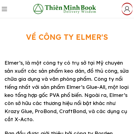
VỀ CÔNG TY ELMER'S
Elmer’s, là một công ty có trụ sở tại Mỹ chuyên
sản xuất các sản phẩm keo dán, đồ thủ công, sửa
chữa gia dụng và văn phòng phẩm. Công ty nổi
tiếng nhất với sản phẩm Elmer’s Glue-All, một loại
keo tổng hợp gốc PVA phổ biến. Ngoài ra, Elmer’s
còn sở hữu các thương hiệu nổi bật khác như
Krazy Glue, ProBond, CraftBond, và các dụng cụ
cắt X-Acto.
Ban đầu được giới thiệu bởi công ty Borden,