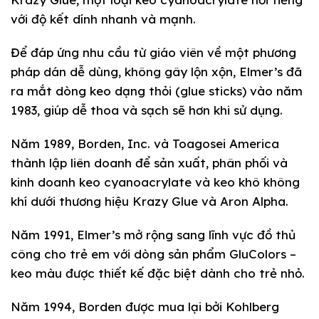
với độ kết dính nhanh và mạnh.
Để đáp ứng nhu cầu từ giáo viên về một phương
pháp dán dễ dùng, không gây lộn xộn, Elmer’s đã
ra mắt dòng keo dạng thỏi (glue sticks) vào năm
1983, giúp dễ thoa và sạch sẽ hơn khi sử dụng.
Năm 1989, Borden, Inc. và Toagosei America
thành lập liên doanh để sản xuất, phân phối và
kinh doanh keo cyanoacrylate và keo khô không
khí dưới thương hiệu Krazy Glue và Aron Alpha.
Năm 1991, Elmer’s mở rộng sang lĩnh vực đồ thủ
công cho trẻ em với dòng sản phẩm GluColors –
keo màu được thiết kế đặc biệt dành cho trẻ nhỏ.
Năm 1994, Borden được mua lại bởi Kohlberg