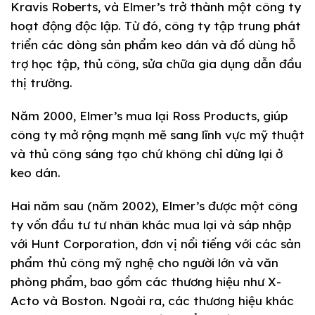
Kravis Roberts, và Elmer’s trở thành một công ty
hoạt động độc lập. Từ đó, công ty tập trung phát
triển các dòng sản phẩm keo dán và đồ dùng hỗ
trợ học tập, thủ công, sửa chữa gia dụng dẫn đầu
thị trường.
Năm 2000, Elmer’s mua lại Ross Products, giúp
công ty mở rộng mạnh mẽ sang lĩnh vực mỹ thuật
và thủ công sáng tạo chứ không chỉ dừng lại ở
keo dán.
Hai năm sau (năm 2002), Elmer’s được một công
ty vốn đầu tư tư nhân khác mua lại và sáp nhập
với Hunt Corporation, đơn vị nổi tiếng với các sản
phẩm thủ công mỹ nghệ cho người lớn và văn
phòng phẩm, bao gồm các thương hiệu như X-
Acto và Boston. Ngoài ra, các thương hiệu khác