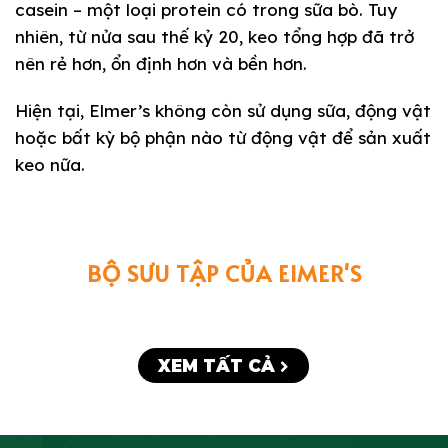
casein – một loại protein có trong sữa bò. Tuy
nhiên, từ nửa sau thế kỷ 20, keo tổng hợp đã trở
nên rẻ hơn, ổn định hơn và bền hơn.
Hiện tại, Elmer’s không còn sử dụng sữa, động vật
hoặc bất kỳ bộ phận nào từ động vật để sản xuất
keo nữa.
BỘ SƯU TẬP CỦA ElMER'S
XEM TẤT CẢ