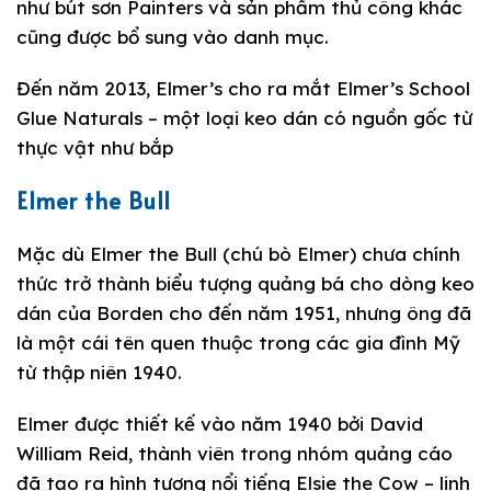
như bút sơn Painters và sản phẩm thủ công khác
cũng được bổ sung vào danh mục.
Đến năm 2013, Elmer’s cho ra mắt Elmer’s School
Glue Naturals – một loại keo dán có nguồn gốc từ
thực vật như bắp
Elmer the Bull
Mặc dù Elmer the Bull (chú bò Elmer) chưa chính
thức trở thành biểu tượng quảng bá cho dòng keo
dán của Borden cho đến năm 1951, nhưng ông đã
là một cái tên quen thuộc trong các gia đình Mỹ
từ thập niên 1940.
Elmer được thiết kế vào năm 1940 bởi David
William Reid, thành viên trong nhóm quảng cáo
đã tạo ra hình tượng nổi tiếng Elsie the Cow – linh