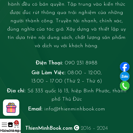
hành đều có bản quyền. Tập trung vào kiến thức
được đúc rút thông qua trải nghiệm của những
người thành công. Truyền tải nhanh, chính xác,
đúng nghĩa của tác giả. Xây dựng và thiết lập uy
tín dựa trên nội dung sách, chất lượng sản phẩm
và dịch vụ với khách hàng.
Điện Thoại:
090 231 8988
Giờ Làm Việc:
08:00 – 12:00,
13:00 – 17:00 (Thứ 2 – Thứ 6)
Địa chỉ:
Số 333 quốc lộ 13, hiệp Bình Phước, thành
phố Thủ Đức
Email:
info@thienminhbook.com
0
ThienMinhBook.com
2016 – 2024
Menu
Cửa Hàng
Giỏ Hàng